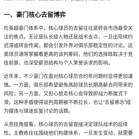
一、豪门核心去留博弈
在英超豪门体系中，核心球员的去留往往是转会市场最受关
注的焦点。无论是队长级人物还是战术支点，一旦出现续约
迟滞或转会传闻，都会引发外界对俱乐部稳定性的讨论。这
类球员通常掌握着更高的谈判筹码，他们的选择既取决于竞
技前景，也深受薪资结构与个人荣誉诉求的影响。
近年来，不少豪门在面对核心球员合约年问题时显得更加谨
慎。一方面，俱乐部希望避免高龄球员长期高薪合同带来的
风险；另一方面，又担心放走核心会导致即战力断崖式下
滑。这种矛盾使得谈判周期被不断拉长，也让“去留悬念”成
为媒体与球迷反复讨论的话题。
从竞技角度看，核心球员的去留直接决定球队战术的延续
性。主教练往往围绕他们构建体系，一旦发生变动，就需要