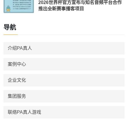
2026世界杯官方宣布与知名音频平台合作
推出全新赛事播客项目
导航
介绍PA真人
案例中心
企业文化
集团服务
联络PA真人游戏