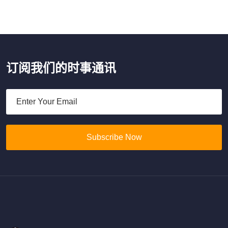
订阅我们的时事通讯
Subscribe Now