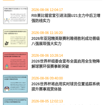
2026-08-06 12:04:17
RB莱比锡官宣引进法国U21主力中后卫增
强防线实力
2026-08-06 11:16:20
2026年亚冠精英联赛利雅得胜利成功晋级
八强展现强大实力
2026-08-06 10:28:14
2026世界杯组委会宣布全面启用全生物降
解球票环保赛事新突破
2026-08-06 09:40:00
2026世界杯将启用实时球员位置追踪系统
提升赛事观赏体验
2026-08-05 12:02:13