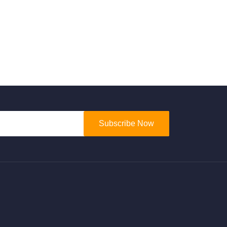
Subscribe Now