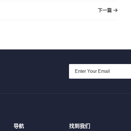
下一篇
导航
找到我们