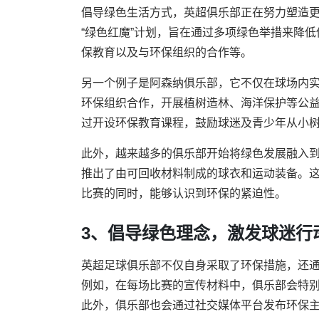
倡导绿色生活方式，英超俱乐部正在努力塑造更
“绿色红魔”计划，旨在通过多项绿色举措来降
保教育以及与环保组织的合作等。
另一个例子是阿森纳俱乐部，它不仅在球场内
环保组织合作，开展植树造林、海洋保护等公
过开设环保教育课程，鼓励球迷及青少年从小
此外，越来越多的俱乐部开始将绿色发展融入
推出了由可回收材料制成的球衣和运动装备。
比赛的同时，能够认识到环保的紧迫性。
3、倡导绿色理念，激发球迷行
英超足球俱乐部不仅自身采取了环保措施，还
例如，在每场比赛的宣传材料中，俱乐部会特
此外，俱乐部也会通过社交媒体平台发布环保