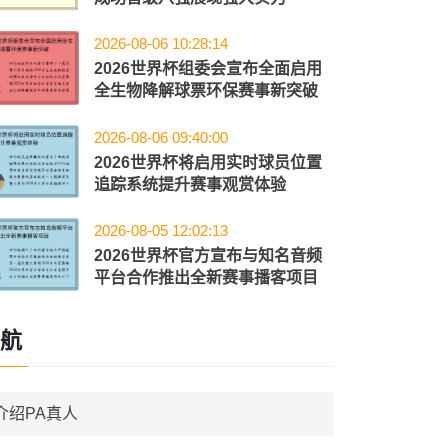
2026-08-06 10:28:14
2026世界杯组委会宣布全面启用
全生物降解球票环保赛事新突破
2026-08-06 09:40:00
2026世界杯将启用实时球员位置
追踪系统提升赛事观赏体验
2026-08-05 12:02:13
2026世界杯官方宣布与知名音频
平台合作推出全新赛事播客项目
航
介绍PA真人