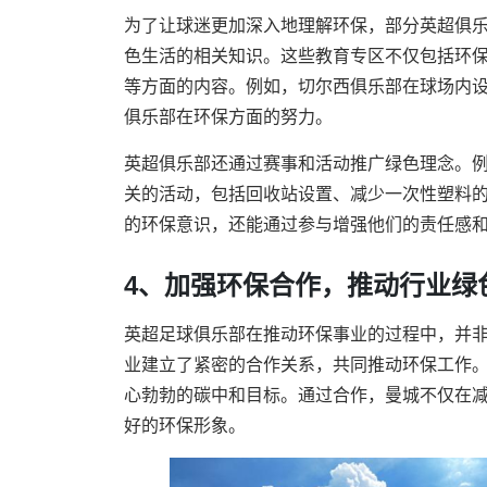
为了让球迷更加深入地理解环保，部分英超俱
色生活的相关知识。这些教育专区不仅包括环
等方面的内容。例如，切尔西俱乐部在球场内
俱乐部在环保方面的努力。
英超俱乐部还通过赛事和活动推广绿色理念。例
关的活动，包括回收站设置、减少一次性塑料
的环保意识，还能通过参与增强他们的责任感
4、加强环保合作，推动行业绿
英超足球俱乐部在推动环保事业的过程中，并
业建立了紧密的合作关系，共同推动环保工作。
心勃勃的碳中和目标。通过合作，曼城不仅在
好的环保形象。