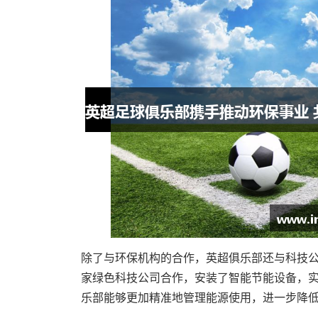
除了与环保机构的合作，英超俱乐部还与科技
家绿色科技公司合作，安装了智能节能设备，
乐部能够更加精准地管理能源使用，进一步降