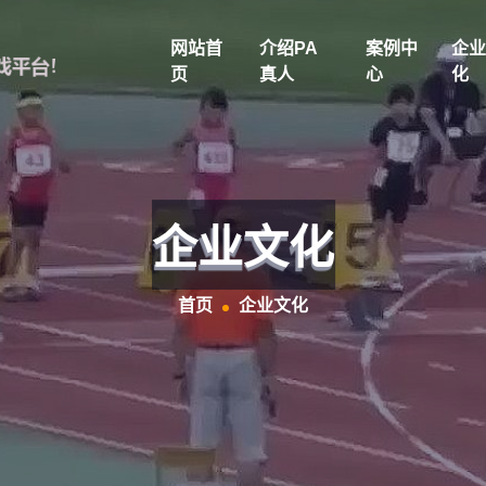
网站首
介绍PA
案例中
企业
页
真人
心
化
企业文化
首页
企业文化