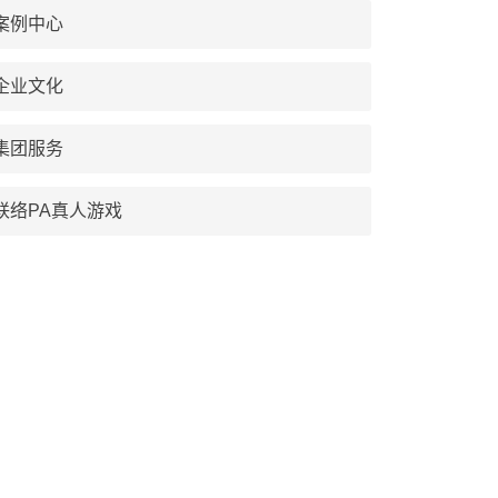
案例中心
企业文化
集团服务
联络PA真人游戏