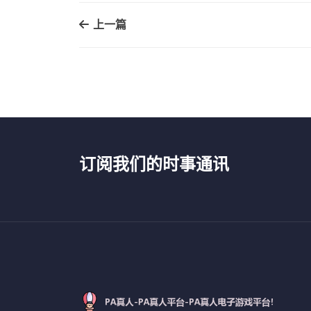
上一篇
订阅我们的时事通讯