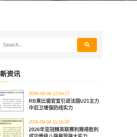
新资讯
2026-08-06 12:04:17
RB莱比锡官宣引进法国U21主力
中后卫增强防线实力
2026-08-06 11:16:20
2026年亚冠精英联赛利雅得胜利
成功晋级八强展现强大实力