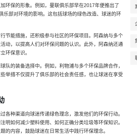
加环保的形象。例如，曼联俱乐部早在2017年便推出了
低俱乐部对环境的影响。这包括球场的绿色改造、球迷的环
实行节能措施，还积极参与社区的环保项目。阿森纳与多个
益活动，以提高人们对环保问题的认识。此外，阿森纳还通
树立环保意识。
到球队的装备选择中。例如，利物浦与多个环保品牌合作，
这些举措不仅提升了俱乐部的社会责任感，也让球迷在享受
动
通过各种渠道向球迷传递绿色理念，激发他们的环保行动。
别注明如何减少塑料使用、如何正确分类垃圾等环保知识。
主题的内容，鼓励球迷在日常生活中践行环保理念。