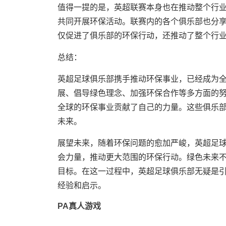
值得一提的是，英超联赛本身也在推动整个行
共同开展环保活动。联赛内的各个俱乐部也分
仅促进了俱乐部的环保行动，还推动了整个行
总结：
英超足球俱乐部携手推动环保事业，已经成为
展、倡导绿色理念、加强环保合作等多方面的
全球的环保事业贡献了自己的力量。这些俱乐
未来。
展望未来，随着环保问题的愈加严峻，英超足
会力量，推动更大范围的环保行动。绿色未来
目标。在这一过程中，英超足球俱乐部无疑是
经验和启示。
PA真人游戏