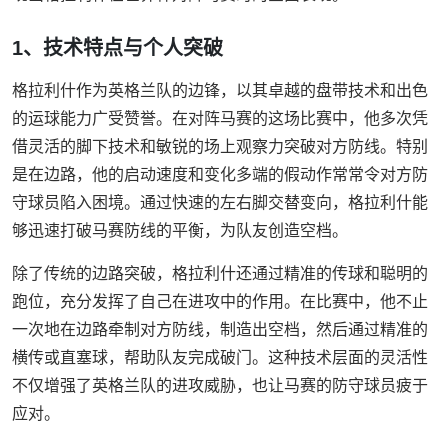
1、技术特点与个人突破
格拉利什作为英格兰队的边锋，以其卓越的盘带技术和出色
的运球能力广受赞誉。在对阵马赛的这场比赛中，他多次凭
借灵活的脚下技术和敏锐的场上观察力突破对方防线。特别
是在边路，他的启动速度和变化多端的假动作常常令对方防
守球员陷入困境。通过快速的左右脚交替变向，格拉利什能
够迅速打破马赛防线的平衡，为队友创造空档。
除了传统的边路突破，格拉利什还通过精准的传球和聪明的
跑位，充分发挥了自己在进攻中的作用。在比赛中，他不止
一次地在边路牵制对方防线，制造出空档，然后通过精准的
横传或直塞球，帮助队友完成破门。这种技术层面的灵活性
不仅增强了英格兰队的进攻威胁，也让马赛的防守球员疲于
应对。