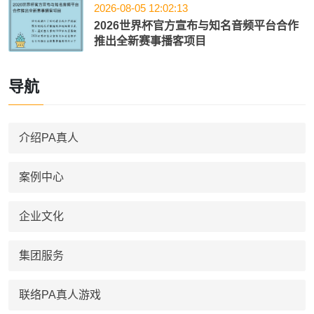
2026-08-05 12:02:13
2026世界杯官方宣布与知名音频平台合作
推出全新赛事播客项目
导航
介绍PA真人
案例中心
企业文化
集团服务
联络PA真人游戏