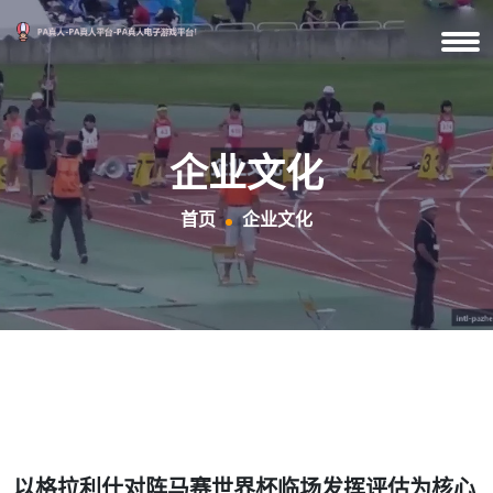
企业文化
首页
企业文化
以格拉利什对阵马赛世界杯临场发挥评估为核心