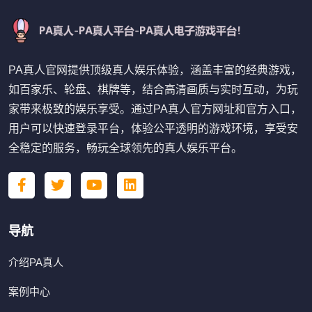
PA真人官网提供顶级真人娱乐体验，涵盖丰富的经典游戏，
如百家乐、轮盘、棋牌等，结合高清画质与实时互动，为玩
家带来极致的娱乐享受。通过PA真人官方网址和官方入口，
用户可以快速登录平台，体验公平透明的游戏环境，享受安
全稳定的服务，畅玩全球领先的真人娱乐平台。
导航
介绍PA真人
案例中心