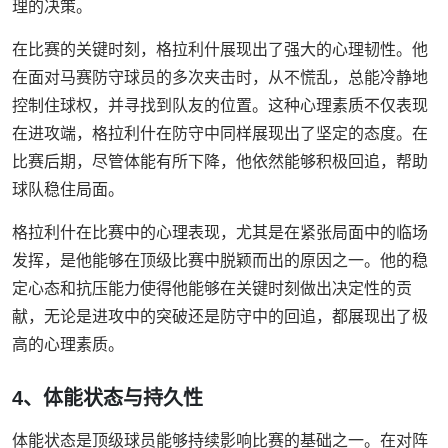
理的决策。
在比赛的关键时刻，格拉利什展现出了强大的心理韧性。他
在面对马赛防守球员的多次夹击时，从不慌乱，总能冷静地
控制住球权，并寻找到队友的位置。这种心理素质不仅表现
在进攻端，格拉利什在防守中同样展现出了坚定的态度。在
比赛后期，尽管体能有所下降，他依然能够积极回追，帮助
球队稳住局面。
格拉利什在比赛中的心理表现，尤其是在紧张局面中的临场
发挥，是他能够在顶级比赛中脱颖而出的原因之一。他的稳
定心态和抗压能力使得他能够在关键时刻做出决定性的贡
献，无论是进攻中的突破还是防守中的回追，都展现出了极
高的心理素质。
4、体能状态与持久性
体能状态是顶级球员能够持续影响比赛的基础之一。在对阵