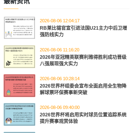
最新资讯
2026-08-06 12:04:17
RB莱比锡官宣引进法国U21主力中后卫增
强防线实力
2026-08-06 11:16:20
2026年亚冠精英联赛利雅得胜利成功晋级
八强展现强大实力
2026-08-06 10:28:14
2026世界杯组委会宣布全面启用全生物降
解球票环保赛事新突破
2026-08-06 09:40:00
2026世界杯将启用实时球员位置追踪系统
提升赛事观赏体验