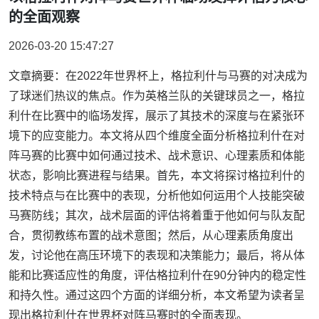
的全面观察
2026-03-20 15:47:27
文章摘要：在2022年世界杯上，格拉利什与马赛的对决成为
了球迷们热议的焦点。作为英格兰队的关键球员之一，格拉
利什在比赛中的临场发挥，展示了其技术的深度与在紧张环
境下的应变能力。本文将从四个维度全面分析格拉利什在对
阵马赛的比赛中如何通过技术、战术意识、心理素质和体能
状态，影响比赛进程与结果。首先，本文将探讨格拉利什的
技术特点与在比赛中的表现，分析他如何运用个人技能突破
马赛防线；其次，战术层面的评估将着重于他如何与队友配
合，贯彻教练布置的战术意图；然后，从心理素质角度出
发，讨论他在高压环境下的表现和决策能力；最后，将从体
能和比赛适应性的角度，评估格拉利什在90分钟内的稳定性
和持久性。通过这四个方面的详细分析，本文希望为读者呈
现出格拉利什在世界杯对阵马赛时的全面表现。