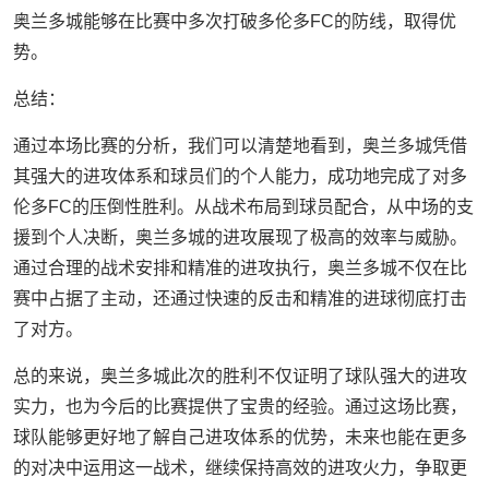
奥兰多城能够在比赛中多次打破多伦多FC的防线，取得优
势。
总结：
通过本场比赛的分析，我们可以清楚地看到，奥兰多城凭借
其强大的进攻体系和球员们的个人能力，成功地完成了对多
伦多FC的压倒性胜利。从战术布局到球员配合，从中场的支
援到个人决断，奥兰多城的进攻展现了极高的效率与威胁。
通过合理的战术安排和精准的进攻执行，奥兰多城不仅在比
赛中占据了主动，还通过快速的反击和精准的进球彻底打击
了对方。
总的来说，奥兰多城此次的胜利不仅证明了球队强大的进攻
实力，也为今后的比赛提供了宝贵的经验。通过这场比赛，
球队能够更好地了解自己进攻体系的优势，未来也能在更多
的对决中运用这一战术，继续保持高效的进攻火力，争取更