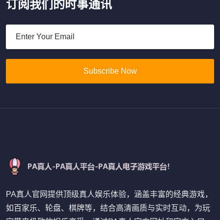
订阅我们的时事通讯
Subscribe Now
PA真人官网提供顶级真人娱乐体验，涵盖丰富的经典游戏，
如百家乐、轮盘、棋牌等，结合高清画质与实时互动，为玩