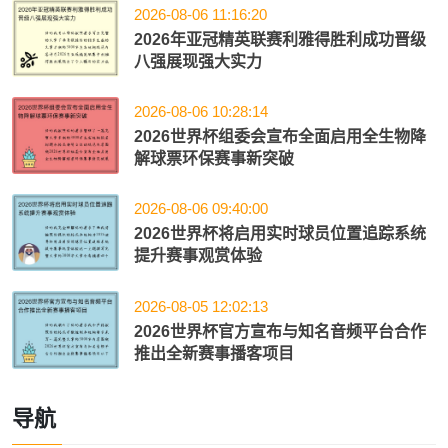
2026-08-06 11:16:20
2026年亚冠精英联赛利雅得胜利成功晋级
八强展现强大实力
2026-08-06 10:28:14
2026世界杯组委会宣布全面启用全生物降
解球票环保赛事新突破
2026-08-06 09:40:00
2026世界杯将启用实时球员位置追踪系统
提升赛事观赏体验
2026-08-05 12:02:13
2026世界杯官方宣布与知名音频平台合作
推出全新赛事播客项目
导航