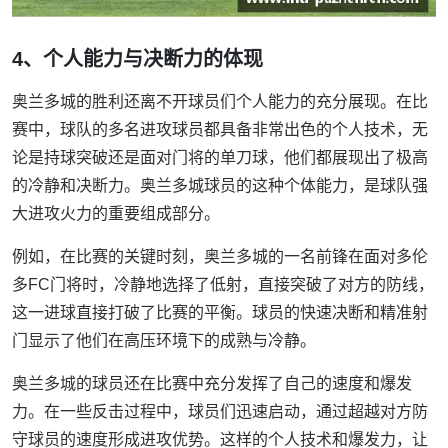
4、个人能力与决断力的体现
奥兰多城的胜利还离不开球员们个人能力的充分展现。在比
赛中，球队的多名进攻球员都具备非常出色的个人技术，无
论是持球突破还是面对门将的单刀球，他们都展现出了极高
的冷静和决断力。奥兰多城球员的这种个体能力，是球队强
大进攻火力的重要组成部分。
例如，在比赛的关键时刻，奥兰多城的一名前锋在面对多伦
多FC门将时，冷静地选择了低射，直接突破了对方的防线，
这一进球直接打破了比赛的平衡。球员的快速决断和精准射
门显示了他们在高压环境下的成熟与冷静。
奥兰多城的球员还在比赛中充分发挥了自己的速度和爆发
力。在一些反击过程中，球员们迅速启动，通过超越对方防
守球员的速度形成进攻优势。这样的个人技术和爆发力，让