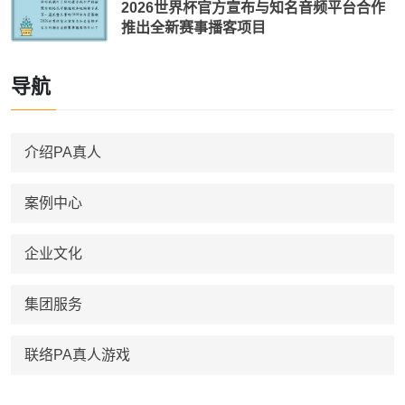
2026世界杯官方宣布与知名音频平台合作
推出全新赛事播客项目
导航
介绍PA真人
案例中心
企业文化
集团服务
联络PA真人游戏