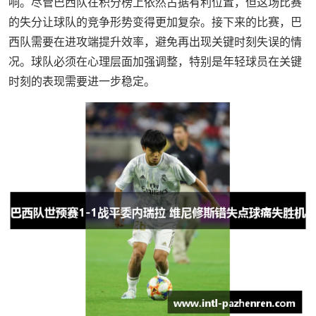
响。尽管巴西队在积分榜上依然占据有利位置，但这场比赛
的失分让球队的竞争形势变得更加复杂。接下来的比赛，巴
西队需要在进攻端提升效率，避免再出现关键时刻失误的情
况。球队必须在心理层面加强调整，特别是年轻球员在关键
时刻的表现需要进一步稳定。