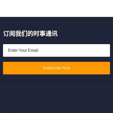
订阅我们的时事通讯
Subscribe Now