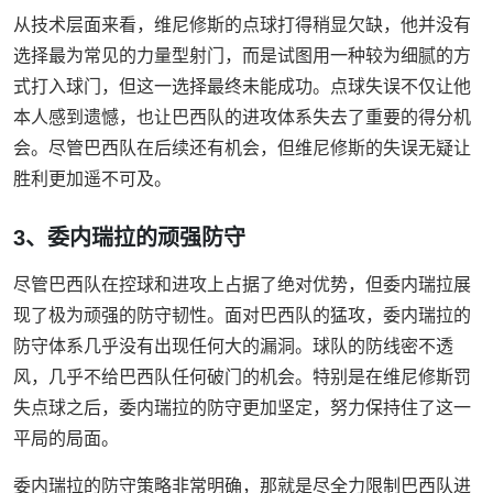
从技术层面来看，维尼修斯的点球打得稍显欠缺，他并没有
选择最为常见的力量型射门，而是试图用一种较为细腻的方
式打入球门，但这一选择最终未能成功。点球失误不仅让他
本人感到遗憾，也让巴西队的进攻体系失去了重要的得分机
会。尽管巴西队在后续还有机会，但维尼修斯的失误无疑让
胜利更加遥不可及。
3、委内瑞拉的顽强防守
尽管巴西队在控球和进攻上占据了绝对优势，但委内瑞拉展
现了极为顽强的防守韧性。面对巴西队的猛攻，委内瑞拉的
防守体系几乎没有出现任何大的漏洞。球队的防线密不透
风，几乎不给巴西队任何破门的机会。特别是在维尼修斯罚
失点球之后，委内瑞拉的防守更加坚定，努力保持住了这一
平局的局面。
委内瑞拉的防守策略非常明确，那就是尽全力限制巴西队进