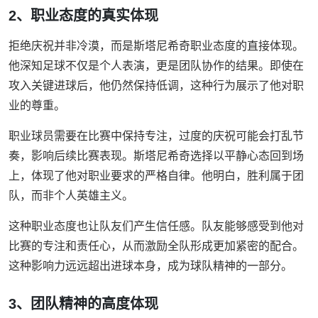
2、职业态度的真实体现
拒绝庆祝并非冷漠，而是斯塔尼希奇职业态度的直接体现。
他深知足球不仅是个人表演，更是团队协作的结果。即使在
攻入关键进球后，他仍然保持低调，这种行为展示了他对职
业的尊重。
职业球员需要在比赛中保持专注，过度的庆祝可能会打乱节
奏，影响后续比赛表现。斯塔尼希奇选择以平静心态回到场
上，体现了他对职业要求的严格自律。他明白，胜利属于团
队，而非个人英雄主义。
这种职业态度也让队友们产生信任感。队友能够感受到他对
比赛的专注和责任心，从而激励全队形成更加紧密的配合。
这种影响力远远超出进球本身，成为球队精神的一部分。
3、团队精神的高度体现