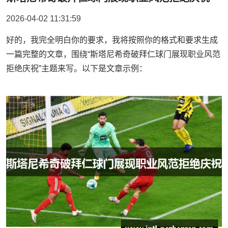
2026-04-02 11:31:59
好的，我完全明白你的要求，我将按照你的格式和要求生成
一篇完整的文章，围绕“斯塔尼希奇破拜仁球门展现职业风范
拒绝庆祝”主题来写。以下是文章示例：