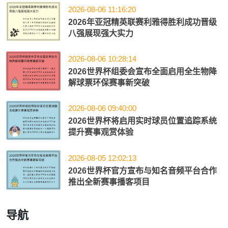
2026-08-06 11:16:20
2026年亚冠精英联赛利雅得胜利成功晋级
八强展现强大实力
2026-08-06 10:28:14
2026世界杯组委会宣布全面启用全生物降
解球票环保赛事新突破
2026-08-06 09:40:00
2026世界杯将启用实时球员位置追踪系统
提升赛事观赏体验
2026-08-05 12:02:13
2026世界杯官方宣布与知名音频平台合作
推出全新赛事播客项目
导航