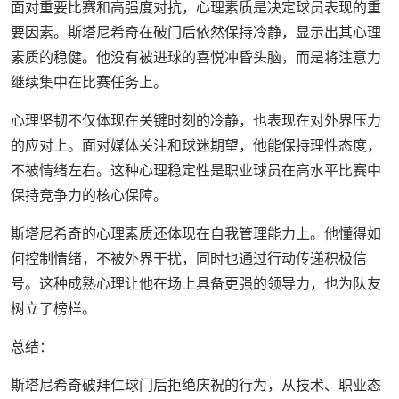
面对重要比赛和高强度对抗，心理素质是决定球员表现的重
要因素。斯塔尼希奇在破门后依然保持冷静，显示出其心理
素质的稳健。他没有被进球的喜悦冲昏头脑，而是将注意力
继续集中在比赛任务上。
心理坚韧不仅体现在关键时刻的冷静，也表现在对外界压力
的应对上。面对媒体关注和球迷期望，他能保持理性态度，
不被情绪左右。这种心理稳定性是职业球员在高水平比赛中
保持竞争力的核心保障。
斯塔尼希奇的心理素质还体现在自我管理能力上。他懂得如
何控制情绪，不被外界干扰，同时也通过行动传递积极信
号。这种成熟心理让他在场上具备更强的领导力，也为队友
树立了榜样。
总结：
斯塔尼希奇破拜仁球门后拒绝庆祝的行为，从技术、职业态