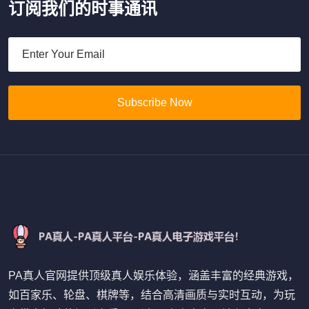
订阅我们的时事通讯
Subscribe Now
PA真人官网提供顶级真人娱乐体验，涵盖丰富的经典游戏，
如百家乐、轮盘、棋牌等，结合高清画质与实时互动，为玩