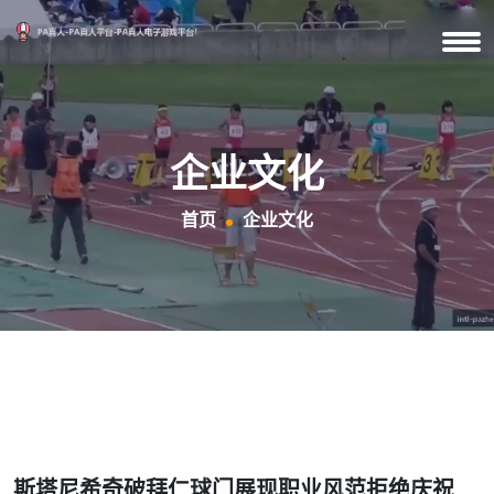
企业文化
首页
企业文化
斯塔尼希奇破拜仁球门展现职业风范拒绝庆祝