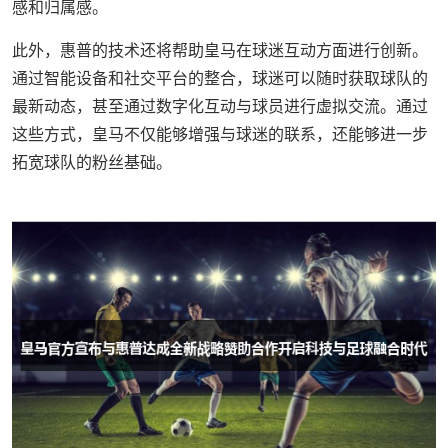
感和归属感。
此外，惠普的技术还将帮助皇马在球迷互动方面进行创新。
通过智能设备和社交平台的整合，球迷可以随时获取球队的
最新动态，甚至通过数字化互动与球员进行虚拟交流。通过
这些方式，皇马不仅能够增强与球迷的联系，还能够进一步
拓宽球队的粉丝基础。