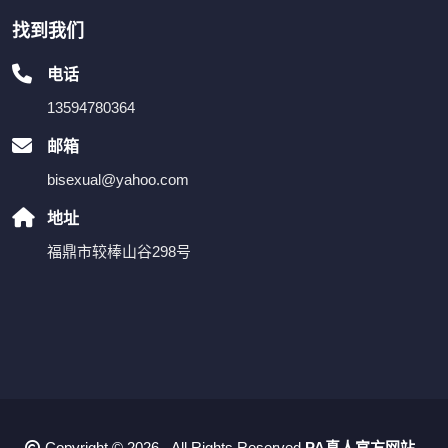
找到我们
电话
13594780364
邮箱
bisexual@yahoo.com
地址
福鼎市较棒山谷298号
Copyright © 2026 - All Rights Reserved
PA真人官方网站
.