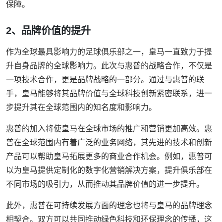
保障。
2、品牌价值的提升
作为全球最具影响力的足球俱乐部之一，皇马一直致力于提
升自身品牌的全球影响力。此次与惠普的战略合作，不仅是
一项技术合作，更是品牌战略的一部分。通过与惠普的联
手，皇马能够将其品牌价值与全球科技创新紧密联系，进一
步提升其在全球范围内的知名度和影响力。
惠普的加入将使皇马在全球市场的推广和营销更加高效。惠
普在全球范围内有着广泛的业务网络，其先进的技术和创新
产品可以帮助皇马拓展更多的商业合作机会。例如，惠普可
以为皇马提供定制化的数字化营销解决方案，提升俱乐部在
不同市场的吸引力，从而推动其品牌价值的进一步提升。
此外，惠普在可持续发展方面的理念也将与皇马的品牌理念
相契合。双方可以共同推动绿色科技和环保理念的传播，这