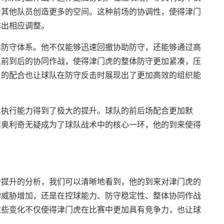
为其他队员创造更多的空间。这种前场的协调性，使得津门
作出相应调整。
体防守体系。他不仅能够迅速回撤协助防守，还能够通过高
从前到后的协同作战，使得津门虎的整体防守更加紧凑，压
员的配合也让球队在防守反击时展现出了更加高效的组织能
术执行能力得到了极大的提升。球队的前后场配合更加默
菲奥利奇无疑成为了球队战术中的核心一环，他的到来使得
。
力提升的分析，我们可以清晰地看到，他的到来对津门虎的
的威胁增加，还是在控球能力、防守稳定性、整体协同作战
这些变化不仅使得津门虎在比赛中更加具有竞争力，也让球