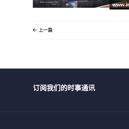
上一篇
订阅我们的时事通讯