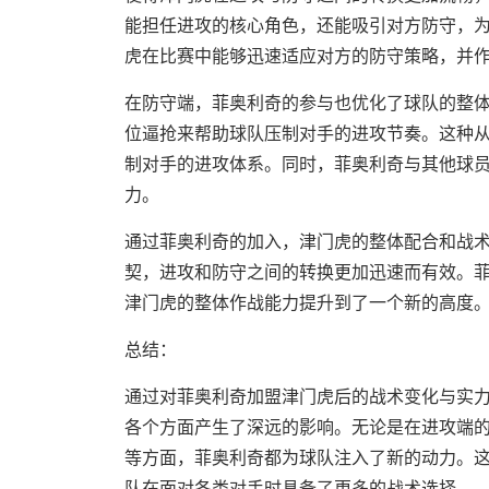
能担任进攻的核心角色，还能吸引对方防守，
虎在比赛中能够迅速适应对方的防守策略，并
在防守端，菲奥利奇的参与也优化了球队的整
位逼抢来帮助球队压制对手的进攻节奏。这种
制对手的进攻体系。同时，菲奥利奇与其他球
力。
通过菲奥利奇的加入，津门虎的整体配合和战
契，进攻和防守之间的转换更加迅速而有效。
津门虎的整体作战能力提升到了一个新的高度
总结：
通过对菲奥利奇加盟津门虎后的战术变化与实
各个方面产生了深远的影响。无论是在进攻端
等方面，菲奥利奇都为球队注入了新的动力。
队在面对各类对手时具备了更多的战术选择。