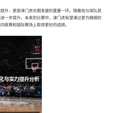
的提升，更是津门虎长期发展的重要一环。随着他与球队其
到进一步提升。未来的比赛中，津门虎有望通过更为精细的
国内联赛和国际赛场上取得更好的成绩。