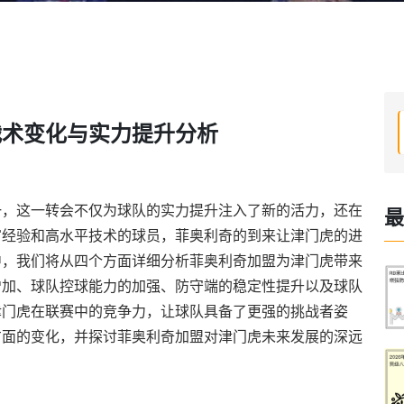
战术变化与实力提升分析
一，这一转会不仅为球队的实力提升注入了新的活力，还在
最
富经验和高水平技术的球员，菲奥利奇的到来让津门虎的进
中，我们将从四个方面详细分析菲奥利奇加盟为津门虎带来
增加、球队控球能力的加强、防守端的稳定性提升以及球队
津门虎在联赛中的竞争力，让球队具备了更强的挑战者姿
方面的变化，并探讨菲奥利奇加盟对津门虎未来发展的深远