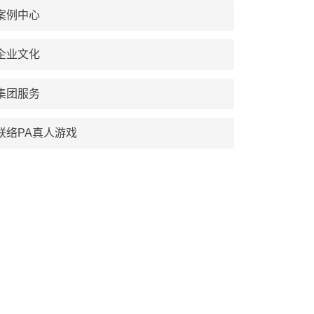
案例中心
企业文化
集团服务
联络PA真人游戏