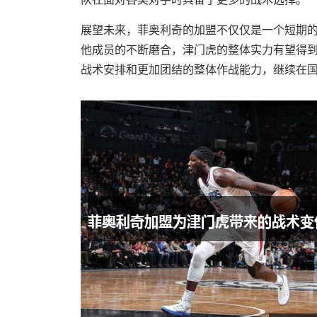
展望未来，菲奥利奇的加盟不仅仅是一个短期
他成员的不断磨合，津门虎的整体实力有望得
战术安排和更加团结的整体作战能力，继续在