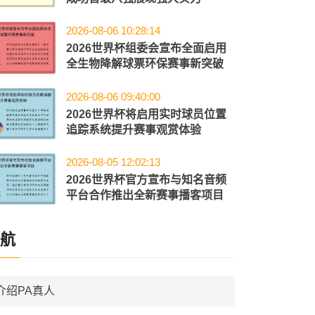
2026-08-06 10:28:14
2026世界杯组委会宣布全面启用
全生物降解球票环保赛事新突破
2026-08-06 09:40:00
2026世界杯将启用实时球员位置
追踪系统提升赛事观赏体验
2026-08-05 12:02:13
2026世界杯官方宣布与知名音频
平台合作推出全新赛事播客项目
航
介绍PA真人