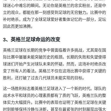
球迷心中难忘的瞬间。无论你是英格兰的忠实粉丝，还是中
立的观众，都能在那一刻感受到足球的无穷魅力。比赛中的
补时绝杀，成为了全球足球爱好者集体记忆的一部分，足坛
因此而更加沸腾。
3、英格兰足球命运的改变
英格兰足球在长期的竞争中曾面临着许多挑战，尤其是在国
际比赛中屡屡未能突破历史的瓶颈。长期的失败和失望使得
球迷们开始产生对球队未来的怀疑。然而，这场补时绝杀改
变了所有人的看法。英格兰不仅在这场比赛中获得了关键的
胜利，还打破了过去几代球员未能实现的目标。
这一场胜利标志着英格兰足球进入了一个新的时代。球队的
战术水平和球员的心理素质都有了质的飞跃，英格兰队的整
体实力大幅提升。比赛中的表现也证明了英格兰足球在关键
时刻能够保持冷静与决断，甚至在最紧张的时刻展现出强大