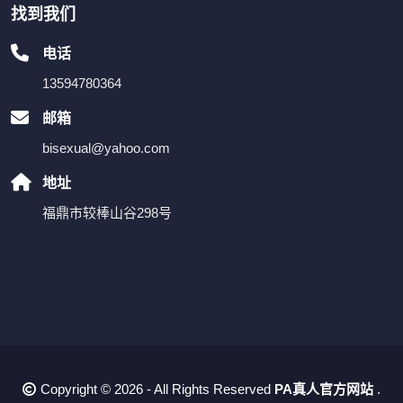
找到我们
电话
13594780364
邮箱
bisexual@yahoo.com
地址
福鼎市较棒山谷298号
Copyright © 2026 - All Rights Reserved
PA真人官方网站
.