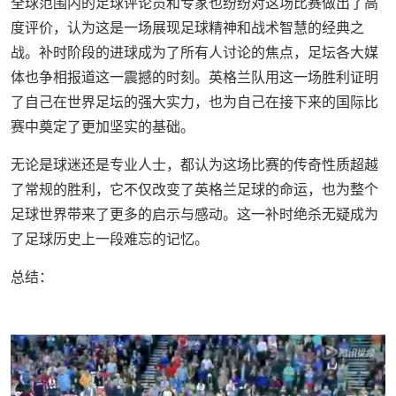
全球范围内的足球评论员和专家也纷纷对这场比赛做出了高
度评价，认为这是一场展现足球精神和战术智慧的经典之
战。补时阶段的进球成为了所有人讨论的焦点，足坛各大媒
体也争相报道这一震撼的时刻。英格兰队用这一场胜利证明
了自己在世界足坛的强大实力，也为自己在接下来的国际比
赛中奠定了更加坚实的基础。
无论是球迷还是专业人士，都认为这场比赛的传奇性质超越
了常规的胜利，它不仅改变了英格兰足球的命运，也为整个
足球世界带来了更多的启示与感动。这一补时绝杀无疑成为
了足球历史上一段难忘的记忆。
总结：