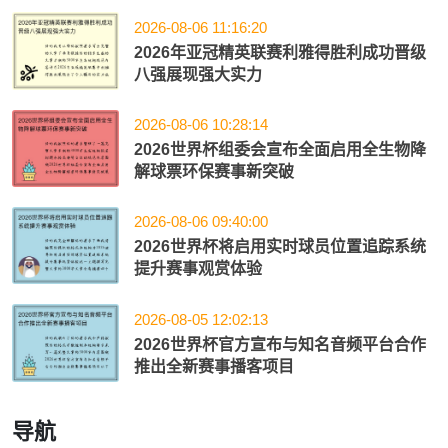
2026-08-06 11:16:20
2026年亚冠精英联赛利雅得胜利成功晋级
八强展现强大实力
2026-08-06 10:28:14
2026世界杯组委会宣布全面启用全生物降
解球票环保赛事新突破
2026-08-06 09:40:00
2026世界杯将启用实时球员位置追踪系统
提升赛事观赏体验
2026-08-05 12:02:13
2026世界杯官方宣布与知名音频平台合作
推出全新赛事播客项目
导航