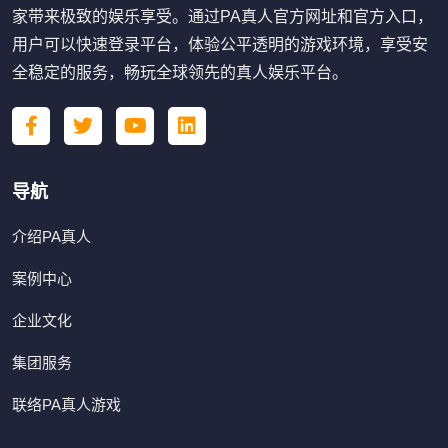
家带来极致的娱乐享受。通过PA真人官方网址和官方入口，
用户可以快速登录平台，体验公平透明的游戏环境，享受安
全稳定的服务，畅玩全球领先的真人娱乐平台。
导航
介绍PA真人
案例中心
企业文化
集团服务
联络PA真人游戏