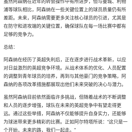
虽然阿森纳在近年的转会操作中有所进步，但与曼城、利物
浦等球队相比，阿森纳在一些关键位置上的球员质量仍有所
差距。未来，阿森纳需要更多关注核心球员的引进，尤其是
在防守和进攻端的关键位置，确保球队在每一场比赛中都有
足够的竞争力。
总结：
阿森纳在经历了英超失利后，正在逐步进行战术革新，以应
对日益激烈的英超竞争环境。从战术体系的优化、人员配置
的调整到青年球员的培养，再到与其他豪门的竞争策略，阿
森纳的各项改革措施都展现出他们未来突破的决心与潜力。
虽然阿森纳目前依然面临许多挑战，但随着战术的不断调整
和人员的逐步增强，球队在未来的英超竞争中有望走得更
远。通过这些举措，阿森纳不仅能够提升自身实力，还能够
为球迷带来更多精彩的比赛。正如阿尔特塔所说：“这只是一
个开始，未来的路，我们一起走。”