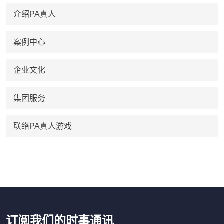
介绍PA真人
案例中心
企业文化
集团服务
联络PA真人游戏
订阅我们的时事通讯