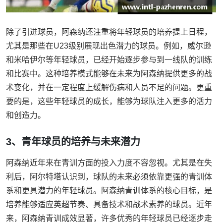
除了引进球员，阿森纳还注重将年轻球员的培养提上日程，
尤其是那些在U23级别展现出色潜力的球员。例如，威尔逊
和米哈伊尔等年轻球员，已经开始逐步参与到一线队的训练
和比赛中。这种培养模式能够在未来为阿森纳提供更多的战
术变化，并在一定程度上缓解伤病和人员不足的问题。更重
要的是，这些年轻球员的成长，能够为球队注入更多的活力
和创造力。
3、青年球员的培养与未来潜力
阿森纳近年来在青训方面的投入力度不容忽视。尤其是在失
利后，阿尔特塔认识到，球队的未来必须依靠更强的青训体
系和更具潜力的年轻球员。阿森纳青训体系的核心目标，是
培养能够适应英超节奏、具备技术和战术素养的球员。近年
来，阿森纳青训成效显著，许多优秀的年轻球员已经逐步走