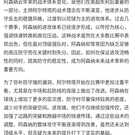
阿森纳近年来的战术体系变化，是他们在英超失利后重要的
一部分。主帅阿尔特塔的战术理念在不断演变，他逐步从防
守反击的稳健风格，过渡到以控球为主的进攻体系。过去几
个赛季，阿森纳的进攻体系已经逐步形成，以传控为核心，
强调快速转换和高位压迫。这种战术虽然在大多数比赛中表
现出色，但在面对顶级强队时，阿森纳却常常因为缺乏足够
的高压防守而在关键时刻失分。因此，如何在保证进攻流畅
性的同时，提高防守的稳定性，成为阿森纳未来战术革新的
重要方向。
为了弥补防守端的漏洞，阿尔特塔开始在比赛中更加注重平
衡，尤其是在中场和后防线的连接上做出了改进。阿森纳在
球场上增加了更多的层次感，防守时尽量保持较高的密度，
减少对手的突破空间。进攻端，他们不仅继续加强传控，还
加强了边路的突破和跨越中场的快速传球。通过这些战术的
调整，阿森纳的整体攻守平衡逐渐得到改善，虽然还未达到
顶级水平，但无疑为未来的提升打下了坚实的基础。