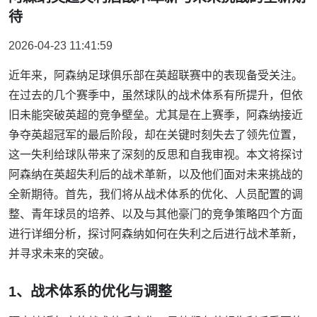
待
2026-04-23 11:41:59
近年来，阿森纳足球俱乐部在英超联赛中的表现备受关注。
在过去的几个赛季中，虽然球队的战术体系有所提升，但依
旧未能突破英超的竞争壁垒。尤其是在上赛季，阿森纳接近
争夺英超冠军的最后阶段，却在关键时刻失去了领先位置，
这一失利给球队带来了深刻的反思和自我审视。本文将探讨
阿森纳在英超失利后的战术革新，以及他们面对未来挑战的
全新期待。首先，我们将从战术体系的优化、人员配置的调
整、青年球员的培养、以及与其他豪门的竞争策略四个方面
进行详细分析，探讨阿森纳如何在失利之后进行战术革新，
并寻求未来的突破。
1、战术体系的优化与调整