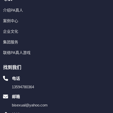
介绍PA真人
案例中心
企业文化
集团服务
联络PA真人游戏
找到我们
电话
13594780364
邮箱
bisexual@yahoo.com