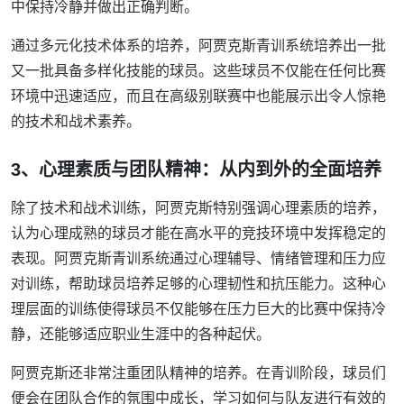
中保持冷静并做出正确判断。
通过多元化技术体系的培养，阿贾克斯青训系统培养出一批
又一批具备多样化技能的球员。这些球员不仅能在任何比赛
环境中迅速适应，而且在高级别联赛中也能展示出令人惊艳
的技术和战术素养。
3、心理素质与团队精神：从内到外的全面培养
除了技术和战术训练，阿贾克斯特别强调心理素质的培养，
认为心理成熟的球员才能在高水平的竞技环境中发挥稳定的
表现。阿贾克斯青训系统通过心理辅导、情绪管理和压力应
对训练，帮助球员培养足够的心理韧性和抗压能力。这种心
理层面的训练使得球员不仅能够在压力巨大的比赛中保持冷
静，还能够适应职业生涯中的各种起伏。
阿贾克斯还非常注重团队精神的培养。在青训阶段，球员们
便会在团队合作的氛围中成长，学习如何与队友进行有效的