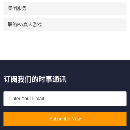
集团服务
联络PA真人游戏
订阅我们的时事通讯
Subscribe Now