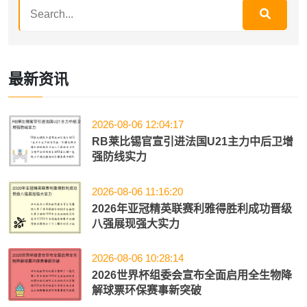
最新资讯
2026-08-06 12:04:17
RB莱比锡官宣引进法国U21主力中后卫增
强防线实力
2026-08-06 11:16:20
2026年亚冠精英联赛利雅得胜利成功晋级
八强展现强大实力
2026-08-06 10:28:14
2026世界杯组委会宣布全面启用全生物降
解球票环保赛事新突破