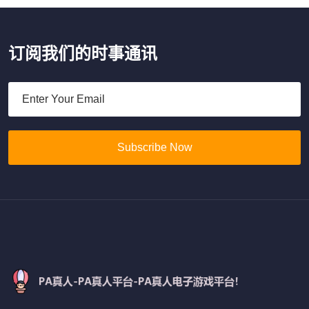
订阅我们的时事通讯
Subscribe Now