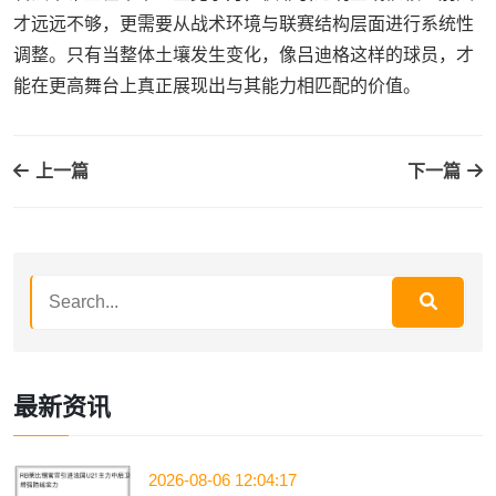
才远远不够，更需要从战术环境与联赛结构层面进行系统性
调整。只有当整体土壤发生变化，像吕迪格这样的球员，才
能在更高舞台上真正展现出与其能力相匹配的价值。
上一篇
下一篇
最新资讯
2026-08-06 12:04:17