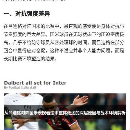
一、对抗强度差异
在吕迪格对阵国米的比赛中，最直观的感受便是身体对抗与
节奏强度的巨大差异。国米球员在无球状态下的压迫密度极
高，几乎不给防守球员从容处理球的时间，而吕迪格在部分
回合中显得应对仓促，这种不适应并非个人能力问题，而是
长期比赛环境塑造的结果。