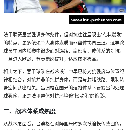
法甲联赛虽然强调身体条件，但对抗往往呈现出“点状爆发”
的特点，更多依赖个人身体素质而非整体协同压迫。这导致
球员在国内联赛中很少面对连续、高密度、成体系的对抗，
一旦进入欧战，节奏骤然提升，适应成本极高。
相比之下，意甲球队在战术设计中早已将对抗强度与位置纪
律相结合，对抗并非单纯拼身体，而是与封堵线路、限制转
身空间紧密相关。吕迪格在国米的逼抢体系下暴露出的处理
球犹豫，正是法甲整体对抗环境偏“松散化”的缩影。
二、战术体系成熟度
从战术层面看，吕迪格在对阵国米时多次被迫长传或回传，