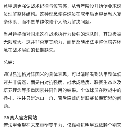
意甲则更强调战术纪律与位置感，从青年阶段开始便要求球
员理解整体结构。这种理念使得球员在成年后更容易融入复
杂体系，而不是单纯依赖个人能力解决问题。
当吕迪格面对国米这样战术执行力极强的球队时，其短板被
无限放大。这并非否定其能力，而是反映出法甲整体培养环
境在战术层面的长期缺失。
总结：
通过吕迪格对阵国米的具体表现，可以清晰看到法甲整体低
迷并非偶然，而是由对抗强度、战术成熟度、联赛生态以及
培养理念等多重因素共同作用的结果。个体球员在欧战中的
挣扎，往往只是冰山一角，背后隐藏的是联赛长期积累的问
题。
PA真人官方网站
若法甲希望在未来重塑竞争力，仅靠引进明星或依赖个别天