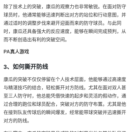
除了技术上的突破，康瓜的观察力也非常敏锐。在面对防守
球员时，他通常能够迅速判断出对方的站位和行动意图，并
通过适时的调整步伐来避开迎面而来的防守球员。与此同
时，康瓜还具备强大的反应速度，能够在瞬间完成预判，从
而不断创造出有利的突破空间。
PA真人游戏
3、如何撕开防线
康瓜的突破不仅仅停留在个人技术层面，他能够通过高速度
与精湛技巧的结合，轻松撕开对方防线。尤其在面对双人甚
至三人防守时，他总能凭借快速的起步和灵活的假动作，通
过合理的跑位和球员配合，突破对方的防守布置。尤其是他
在接到队友传球后的瞬间爆发，经常能带球突破并迅速撕开
对方的防线。