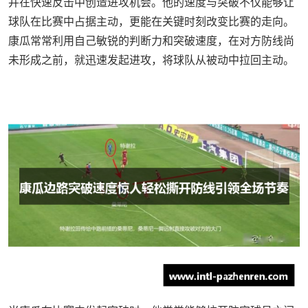
并在快速反击中创造进攻机会。他的速度与突破不仅能够让
球队在比赛中占据主动，更能在关键时刻改变比赛的走向。
康瓜常常利用自己敏锐的判断力和突破速度，在对方防线尚
未形成之前，就迅速发起进攻，将球队从被动中拉回主动。