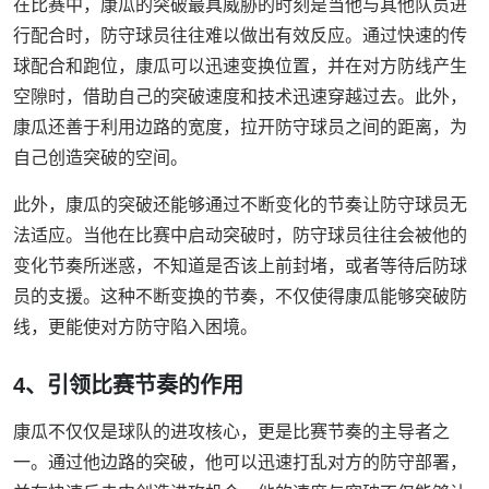
在比赛中，康瓜的突破最具威胁的时刻是当他与其他队员进
行配合时，防守球员往往难以做出有效反应。通过快速的传
球配合和跑位，康瓜可以迅速变换位置，并在对方防线产生
空隙时，借助自己的突破速度和技术迅速穿越过去。此外，
康瓜还善于利用边路的宽度，拉开防守球员之间的距离，为
自己创造突破的空间。
此外，康瓜的突破还能够通过不断变化的节奏让防守球员无
法适应。当他在比赛中启动突破时，防守球员往往会被他的
变化节奏所迷惑，不知道是否该上前封堵，或者等待后防球
员的支援。这种不断变换的节奏，不仅使得康瓜能够突破防
线，更能使对方防守陷入困境。
4、引领比赛节奏的作用
康瓜不仅仅是球队的进攻核心，更是比赛节奏的主导者之
一。通过他边路的突破，他可以迅速打乱对方的防守部署，