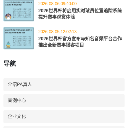
2026-08-06 09:40:00
2026世界杯将启用实时球员位置追踪系统
提升赛事观赏体验
2026-08-05 12:02:13
2026世界杯官方宣布与知名音频平台合作
推出全新赛事播客项目
导航
介绍PA真人
案例中心
企业文化