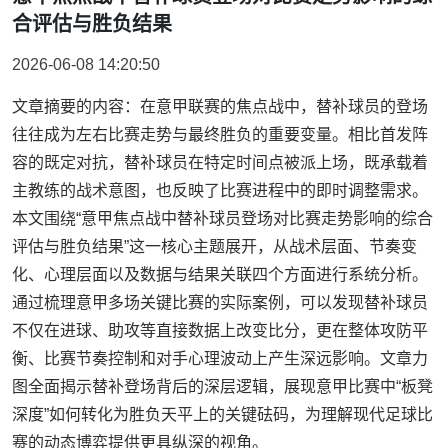
合评估与胜负结果
2026-06-08 14:20:50
文章摘要的内容：在意甲联赛的焦点战中，替补球员的登场
往往成为左右比赛走势与最终胜负的重要变量。相比首发阵
容的既定对抗，替补球员在特定时间点被派上场，既承载着
主教练的战术意图，也反映了比赛进程中的即时调整需求。
本文围绕“意甲焦点战中替补球员登场对比赛走势影响的综合
评估与胜负结果”这一核心主题展开，从战术层面、节奏变
化、心理层面以及数据与结果关联四个方面进行系统分析。
通过梳理意甲多场关键比赛的实际案例，可以发现替补球员
不仅在进球、助攻等直接数据上改变比分，更在整体攻防平
衡、比赛节奏控制和对手心理波动上产生深远影响。文章力
图全面揭示替补登场背后的深层逻辑，展现意甲比赛中“板凳
深度”如何转化为胜负天平上的关键砝码，为理解现代足球比
赛的动态博弈提供更具纵深的视角。