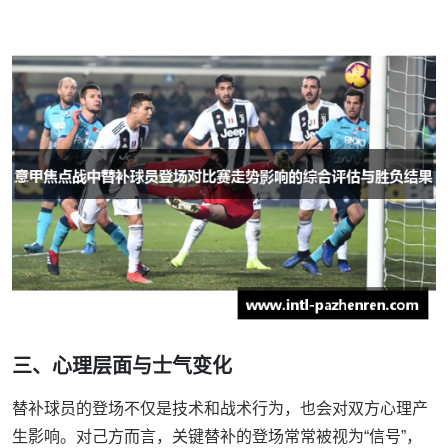
三、心理层面与士气变化
替补球员的登场不仅是技术和战术行为，也会对双方心理产
生影响。对己方而言，关键替补的登场常常被视为“信号”，