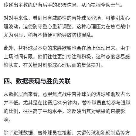
传递出主教练仍有后手的积极信息，从而提振全队士气。
对对手来说，看到具有威胁性的替补球员登场，可能引发心
理波动，迫使防守重心重新调整。这种心理压力在焦点战中
尤为明显，稍有不慎便可能导致防线混乱。
此外，替补球员本身的求胜欲望也会在场上体现出来。由于
上场时间有限，他们往往更加专注和积极，这种态度容易感
染队友，在关键时刻形成心理层面的集体提升。
四、数据表现与胜负关联
从数据层面来看，意甲焦点战中替补球员的进球和助攻占比
并不低。尤其是在比赛后30分钟内，替补球员直接参与进球
的比例，往往高于平均水平，这反映出其对结果的直接影
响。
除了进球数据，替补球员在抢断、关键传球和犯规制造等方