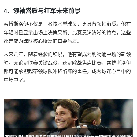
4、领袖潜质与红军未来前景
索博斯洛伊不仅是一名技术型球员，更具备领袖潜质。他在
年轻时已显示出场上决策果断、比赛意识清晰的特点，这些
都是成为球队核心所需的重要品质。
未来几年，随着经验的积累，他有望成为利物浦中场的新领
袖。无论是联赛关键战役，还是欧战焦点比赛，索博斯洛伊
都可能承担起带领球队冲锋陷阵的重任，成为球迷心目中的
中场中坚。