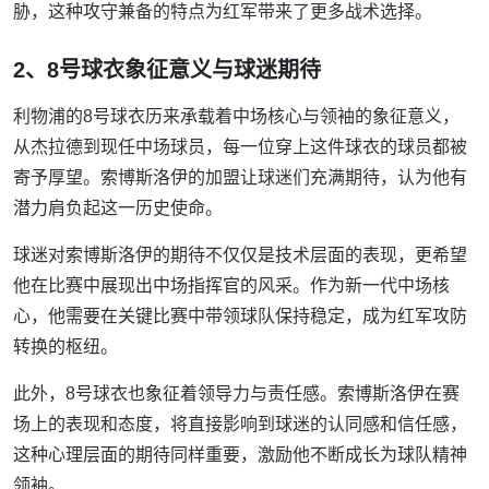
胁，这种攻守兼备的特点为红军带来了更多战术选择。
2、8号球衣象征意义与球迷期待
利物浦的8号球衣历来承载着中场核心与领袖的象征意义，
从杰拉德到现任中场球员，每一位穿上这件球衣的球员都被
寄予厚望。索博斯洛伊的加盟让球迷们充满期待，认为他有
潜力肩负起这一历史使命。
球迷对索博斯洛伊的期待不仅仅是技术层面的表现，更希望
他在比赛中展现出中场指挥官的风采。作为新一代中场核
心，他需要在关键比赛中带领球队保持稳定，成为红军攻防
转换的枢纽。
此外，8号球衣也象征着领导力与责任感。索博斯洛伊在赛
场上的表现和态度，将直接影响到球迷的认同感和信任感，
这种心理层面的期待同样重要，激励他不断成长为球队精神
领袖。