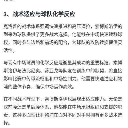
3、战术适应与球队化学反应
克洛普的战术体系强调快速推进和高压逼抢，索博斯洛伊的
到来为球队提供了更多战术选择。他能够在中场快速转移球
权，同时参与边路和前场的配合，为球队的攻防转换提供灵
活性。
与现有中场球员的化学反应是衡量其成功的重要标准。索博
斯洛伊与法比尼奥、蒂亚戈等队友在训练中的默契，将直接
影响比赛中传球流畅度和中场控制力。他需要快速适应利物
浦的整体节奏，确保中场运作高效。
在不同战术阵型下，索博斯洛伊也展现出适应能力。无论是
双前腰还是单后腰体系，他都能在中场承担组织和支援的职
责，这种多面性让利物浦在面对不同对手时拥有更多战术选
择。