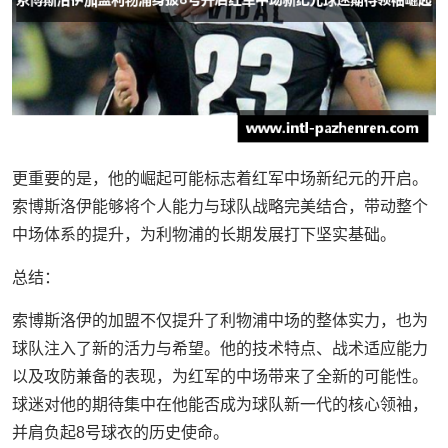
更重要的是，他的崛起可能标志着红军中场新纪元的开启。
索博斯洛伊能够将个人能力与球队战略完美结合，带动整个
中场体系的提升，为利物浦的长期发展打下坚实基础。
总结：
索博斯洛伊的加盟不仅提升了利物浦中场的整体实力，也为
球队注入了新的活力与希望。他的技术特点、战术适应能力
以及攻防兼备的表现，为红军的中场带来了全新的可能性。
球迷对他的期待集中在他能否成为球队新一代的核心领袖，
并肩负起8号球衣的历史使命。