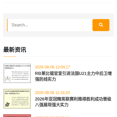
最新资讯
2026-08-06 12:04:17
RB莱比锡官宣引进法国U21主力中后卫增
强防线实力
2026-08-06 11:16:20
2026年亚冠精英联赛利雅得胜利成功晋级
八强展现强大实力