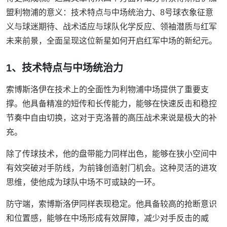
盟利物浦的意义：技术特点与中场统治力、8号球衣象征意
义与球迷期待、战术适应与球队化学反应、领袖潜质与红军
未来前景，全面呈现这位新星如何开启红军中场的新纪元。
1、技术特点与中场统治力
索博斯洛伊在技术上的全面性为利物浦中场提供了重要支
撑。他具备精准的短传和长传能力，能够在快速反击和稳控
节奏中自由切换，这对于克洛普的高压战术来说是极大的补
充。
除了传球技术，他的盘带能力同样出色，能够在狭小空间中
有效突破对手防线，为前锋创造射门机会。这种灵活的进攻
思维，使他成为球队中场不可或缺的一环。
防守端，索博斯洛伊同样表现稳定。他具备较高的抢断意识
和位置感，能够在中场形成有效屏障，减少对手反击的威