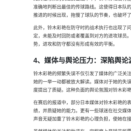
准确地判断出最佳的传球路线。这使得日本队
推进的时候出现，拖慢了球队的节奏，也破坏
此外，铃木彩艳在防守时的战术执行也出现了
定，未能及时回防或者覆盖到对方的进攻球员
势，进攻和防守都没有形成有效的平衡。
4、媒体与舆论压力：深陷舆论
铃木彩艳的频繁失误不仅引发了媒体的广泛关
她的一举一动都被放大解读。媒体对于她的失
度提出了质疑。这种负面的舆论氛围对铃木彩
在赛后的报道中，部分日本媒体对铃木彩艳的
绩，并质疑她的能力。更有一些球迷在社交媒
声音无疑加重了铃木彩艳的心理负担，使她在