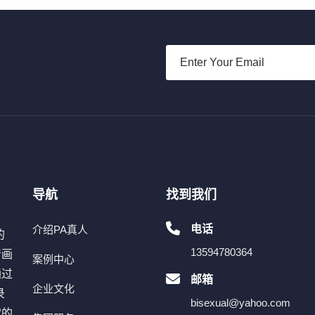
导航
找到我们
电话
介绍PA真人
的
13594780364
清画
案例中心
通过
邮箱
企业文化
录
bisexual@yahoo.com
定的