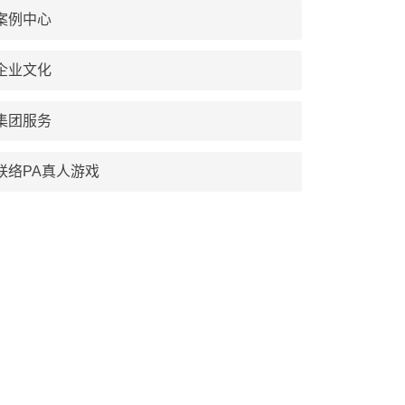
案例中心
企业文化
集团服务
联络PA真人游戏