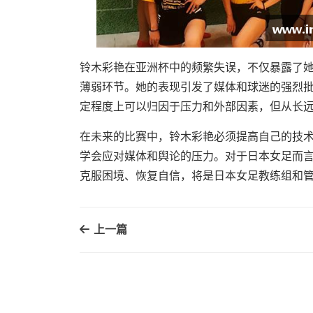
铃木彩艳在亚洲杯中的频繁失误，不仅暴露了
薄弱环节。她的表现引发了媒体和球迷的强烈
定程度上可以归因于压力和外部因素，但从长
在未来的比赛中，铃木彩艳必须提高自己的技
学会应对媒体和舆论的压力。对于日本女足而
克服困境、恢复自信，将是日本女足教练组和
上一篇