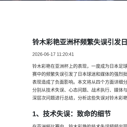
铃木彩艳亚洲杯频繁失误引发
2026-06-17 11:20:41
铃木彩艳在亚洲杯上的表现，一度成为日本足
赛中的频繁失误引发了日本球迷和媒体的强烈
表现造成了负面影响。本文将从四个方面详细
分别从技术失误、心态问题、战术执行、媒体
深层次问题进行总结，分析这些失误对铃木彩
1、技术失误：致命的细节
在亚洲杯比赛中，铃木彩艳的技术失误频频出