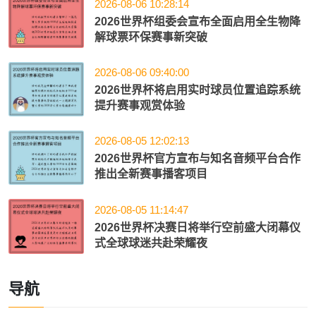
2026-08-06 10:28:14
2026世界杯组委会宣布全面启用全生物降
解球票环保赛事新突破
2026-08-06 09:40:00
2026世界杯将启用实时球员位置追踪系统
提升赛事观赏体验
2026-08-05 12:02:13
2026世界杯官方宣布与知名音频平台合作
推出全新赛事播客项目
2026-08-05 11:14:47
2026世界杯决赛日将举行空前盛大闭幕仪
式全球球迷共赴荣耀夜
导航