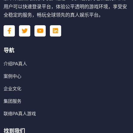
用户可以快速登录平台，体验公平透明的游戏环境，享受安
全稳定的服务，畅玩全球领先的真人娱乐平台。
导航
介绍PA真人
案例中心
企业文化
集团服务
联络PA真人游戏
找到我们