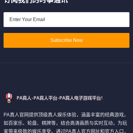
Subscribe Now
PA真人官网提供顶级真人娱乐体验，涵盖丰富的经典游戏，
如百家乐、轮盘、棋牌等，结合高清画质与实时互动，为玩
家带来极致的娱乐享受。通过PA真人官方网址和官方入口，