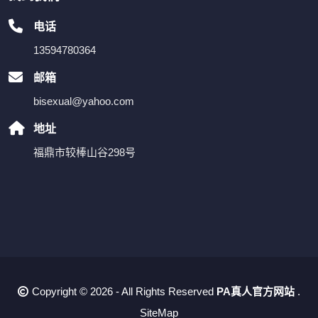
电话
13594780364
邮箱
bisexual@yahoo.com
地址
福鼎市较棒山谷298号
Copyright © 2026 - All Rights Reserved
PA真人官方网站
.
SiteMap