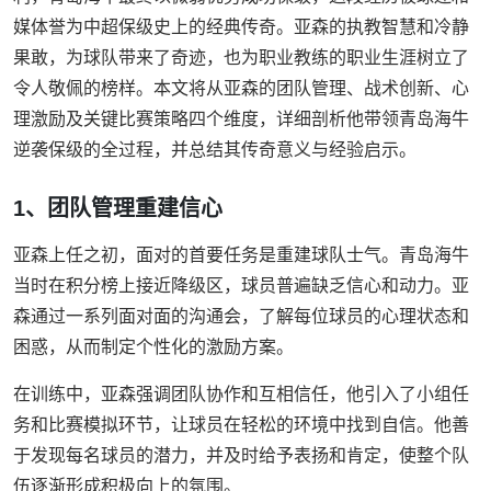
媒体誉为中超保级史上的经典传奇。亚森的执教智慧和冷静
果敢，为球队带来了奇迹，也为职业教练的职业生涯树立了
令人敬佩的榜样。本文将从亚森的团队管理、战术创新、心
理激励及关键比赛策略四个维度，详细剖析他带领青岛海牛
逆袭保级的全过程，并总结其传奇意义与经验启示。
1、团队管理重建信心
亚森上任之初，面对的首要任务是重建球队士气。青岛海牛
当时在积分榜上接近降级区，球员普遍缺乏信心和动力。亚
森通过一系列面对面的沟通会，了解每位球员的心理状态和
困惑，从而制定个性化的激励方案。
在训练中，亚森强调团队协作和互相信任，他引入了小组任
务和比赛模拟环节，让球员在轻松的环境中找到自信。他善
于发现每名球员的潜力，并及时给予表扬和肯定，使整个队
伍逐渐形成积极向上的氛围。