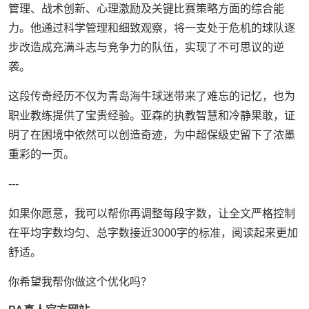
管理、战术创新、心理激励及关键比赛策略方面的综合能
力。他通过科学管理和细致观察，将一支处于危机的球队逐
步改造成充满斗志与竞争力的队伍，实现了不可思议的逆
袭。
这段传奇经历不仅为青岛海牛球迷带来了难忘的记忆，也为
职业教练提供了宝贵经验。亚森的执教智慧和冷静果敢，证
明了在困境中依然可以创造奇迹，为中超保级史留下了浓墨
重彩的一页。
---
如果你愿意，我可以帮你再调整每段字数，让全文严格控制
在平均字数均匀、总字数接近3000字的标准，阅读起来更加
舒适。
你希望我帮你做这个优化吗？