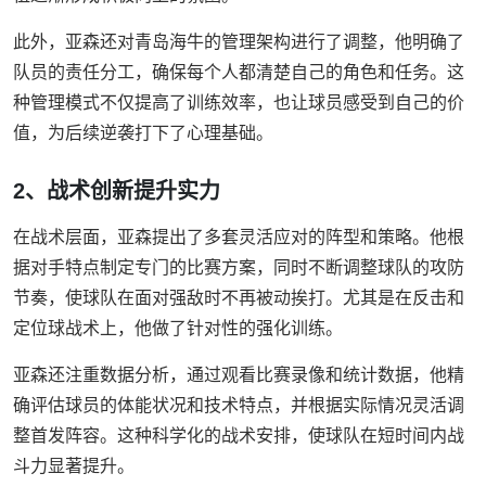
此外，亚森还对青岛海牛的管理架构进行了调整，他明确了
队员的责任分工，确保每个人都清楚自己的角色和任务。这
种管理模式不仅提高了训练效率，也让球员感受到自己的价
值，为后续逆袭打下了心理基础。
2、战术创新提升实力
在战术层面，亚森提出了多套灵活应对的阵型和策略。他根
据对手特点制定专门的比赛方案，同时不断调整球队的攻防
节奏，使球队在面对强敌时不再被动挨打。尤其是在反击和
定位球战术上，他做了针对性的强化训练。
亚森还注重数据分析，通过观看比赛录像和统计数据，他精
确评估球员的体能状况和技术特点，并根据实际情况灵活调
整首发阵容。这种科学化的战术安排，使球队在短时间内战
斗力显著提升。