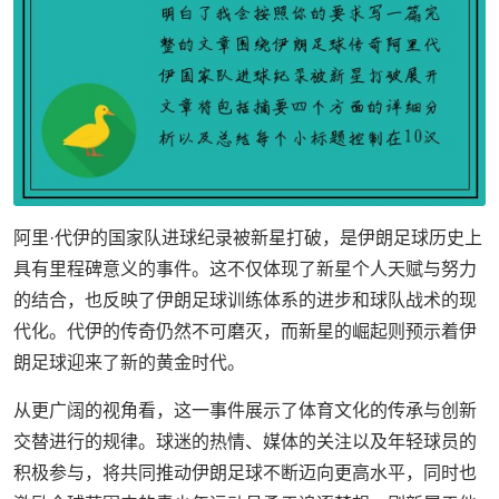
阿里·代伊的国家队进球纪录被新星打破，是伊朗足球历史上
具有里程碑意义的事件。这不仅体现了新星个人天赋与努力
的结合，也反映了伊朗足球训练体系的进步和球队战术的现
代化。代伊的传奇仍然不可磨灭，而新星的崛起则预示着伊
朗足球迎来了新的黄金时代。
从更广阔的视角看，这一事件展示了体育文化的传承与创新
交替进行的规律。球迷的热情、媒体的关注以及年轻球员的
积极参与，将共同推动伊朗足球不断迈向更高水平，同时也