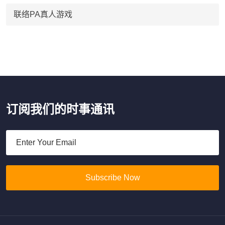
联络PA真人游戏
订阅我们的时事通讯
Subscribe Now