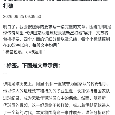
打破
2026-06-25 09:39:50
明白了，我会按照你的要求写一篇完整的文章，围绕“伊朗足
球传奇阿里·代伊国家队进球纪录被新星打破”展开，文章将
包括摘要、四个方面的详细分析以及总结，每个小标题控制
在10汉字以内，每段文字均用 `
` 标签包裹，小标题用 `
` 标签。下面是文章示例：
---
伊朗足球历史上，阿里·代伊一直被誉为国家队的传奇射手，
他以惊人的进球效率和持久的职业生涯，长期保持着国家队
进球纪录，成为无数年轻球员心中的偶像。然而，随着新一
代球员的崛起，这一纪录终于被打破，标志着伊朗足球进入
了一个新的时代。本文将围绕这一事件展开，详细分析这位