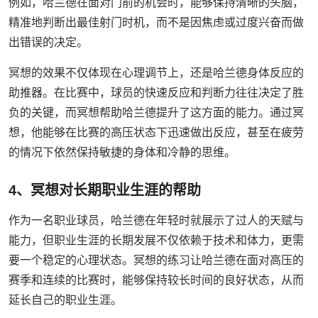
例如，哈兰德在面对门前的机会时，能够保持清晰的头脑，
精准地判断出最佳射门时机，而不是因焦虑或过度兴奋而做
出错误的决定。
冥想的效果不仅体现在心理调节上，还是哈兰德身体反应的
助推器。在比赛中，球员的快速反应和判断力往往决定了胜
负的关键，而冥想帮助哈兰德提升了这方面的能力。通过冥
想，他能够在比赛的高压状态下迅速做出反应，甚至在疲劳
的情况下依然保持敏捷的身体和冷静的思维。
4、冥想对长期职业生涯的帮助
作为一名职业球员，哈兰德在年轻时就展示了过人的天赋与
能力，但职业生涯的长期发展不仅依赖于技术和体力，更需
要一个稳定的心理状态。冥想的练习让哈兰德在面对高压的
赛季和连续的比赛时，能够保持较长时间的良好状态，从而
延长自己的职业生涯。