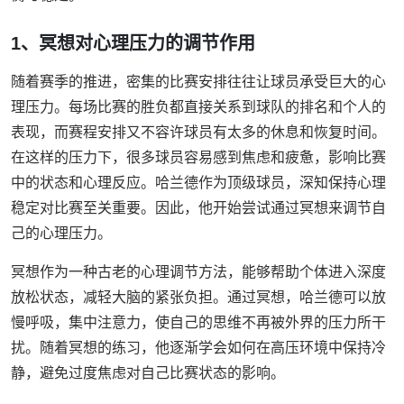
1、冥想对心理压力的调节作用
随着赛季的推进，密集的比赛安排往往让球员承受巨大的心
理压力。每场比赛的胜负都直接关系到球队的排名和个人的
表现，而赛程安排又不容许球员有太多的休息和恢复时间。
在这样的压力下，很多球员容易感到焦虑和疲惫，影响比赛
中的状态和心理反应。哈兰德作为顶级球员，深知保持心理
稳定对比赛至关重要。因此，他开始尝试通过冥想来调节自
己的心理压力。
冥想作为一种古老的心理调节方法，能够帮助个体进入深度
放松状态，减轻大脑的紧张负担。通过冥想，哈兰德可以放
慢呼吸，集中注意力，使自己的思维不再被外界的压力所干
扰。随着冥想的练习，他逐渐学会如何在高压环境中保持冷
静，避免过度焦虑对自己比赛状态的影响。