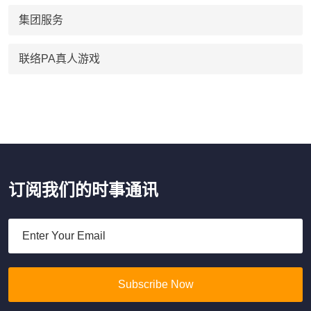
集团服务
联络PA真人游戏
订阅我们的时事通讯
Subscribe Now