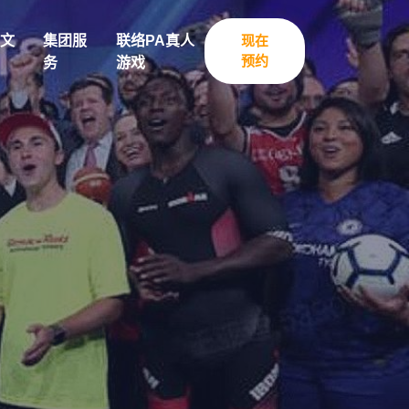
文
集团服
联络PA真人
现在
预约
务
游戏