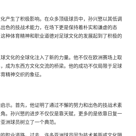
文化产生了积极影响。在众多顶级球员中，孙兴慜以其低调
现出色的技战术能力，在场下更是保持着朴实和谦虚的态
。这种体育精神和职业道德对足球文化的发展起到了积极的
足球文化的全球化注入了新的力量。他不仅在欧洲赛场上取
系，成为东西方文化交流的桥梁。他的成功不仅局限于足球
体育精神交织的象征。
的启示。首先，他证明了通过不懈的努力和出色的技战术素
头角。孙兴慜的进步不仅仅是靠天赋，更多的是依靠日复一
为亚洲球员树立了一个典范。
阔的职业道路。过去，许多亚洲球员因为技术差距或文化隔