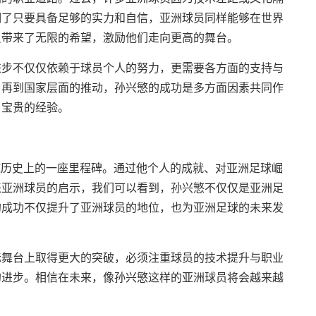
明了只要具备足够的实力和自信，亚洲球员同样能够在世界
员带来了无限的希望，激励他们走向更高的舞台。
进步不仅仅依赖于球员个人的努力，更需要各方面的支持与
，再到国家层面的推动，孙兴慜的成功是多方面因素共同作
了宝贵的经验。
球历史上的一座里程碑。通过他个人的成就、对亚洲足球崛
来亚洲球员的启示，我们可以看到，孙兴慜不仅仅是亚洲足
的成功不仅提升了亚洲球员的地位，也为亚洲足球的未来发
际舞台上取得更大的突破，必须注重球员的技术提升与职业
的进步。相信在未来，像孙兴慜这样的亚洲球员将会越来越