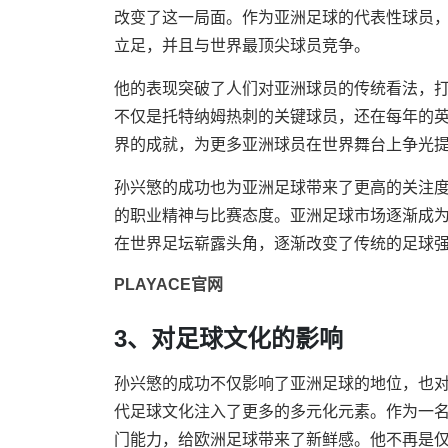
改变了这一局面。作为亚洲足球的代表性球员
立足，并且与世界最顶尖球员竞争。
他的表现突破了人们对亚洲球员的传统看法，打
不仅是托特纳姆热刺的关键球员，还在每年的
界的成就，为更多亚洲球员在世界舞台上争光
孙兴慜的成功也为亚洲足球带来了更高的关注
的职业精神与比赛态度。亚洲足球市场逐渐成
在世界足坛崭露头角，逐渐改变了传统的足球
PLAYACE官网
3、对足球文化的影响
孙兴慜的成功不仅影响了亚洲足球的地位，也
代足球文化注入了更多的多元化元素。作为一
门能力，给欧洲足球带来了新鲜感。他不再是