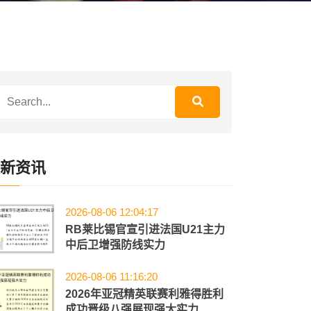
新资讯
2026-08-06 12:04:17
RB莱比锡官宣引进法国U21主力
中后卫增强防线实力
2026-08-06 11:16:20
2026年亚冠精英联赛利雅得胜利
成功晋级八强展现强大实力