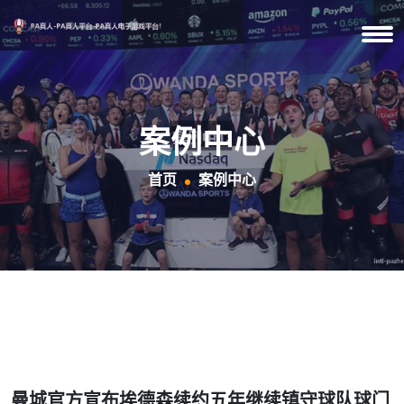
案例中心
首页
案例中心
曼城官方宣布埃德森续约五年继续镇守球队球门