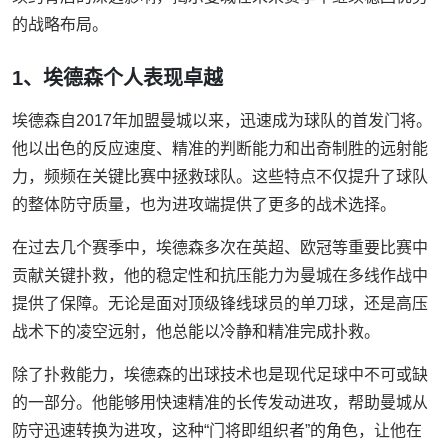
的战略布局。
1、埃德森个人表现卓越
埃德森自2017年加盟曼城以来，迅速成为球队的首发门将。
他以出色的反应速度、精准的判断能力和出奇制胜的远射能
力，频频在关键比赛中拯救球队。这些特点不仅提升了球队
的整体防守质量，也为进攻端提供了更多的战术选择。
在过去几个赛季中，埃德森多次在英超、欧冠等重要比赛中
贡献关键扑救，他的稳定性和抗压能力为曼城在多线作战中
提供了保障。无论是面对顶级锋线球员的单刀球，还是高压
战术下的凌空远射，他总能以冷静和精准完成扑救。
除了扑救能力，埃德森的出球技术也是现代足球中不可或缺
的一部分。他能够用快速精准的长传发动进攻，帮助曼城从
防守迅速转换为进攻，这种“门将即组织者”的角色，让他在