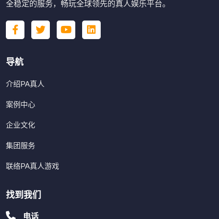
全稳定的服务，畅玩全球领先的真人娱乐平台。
导航
介绍PA真人
案例中心
企业文化
集团服务
联络PA真人游戏
找到我们
电话