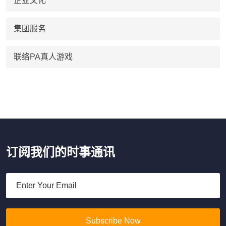
企业文化
集团服务
联络PA真人游戏
订阅我们的时事通讯
Subscribe Now