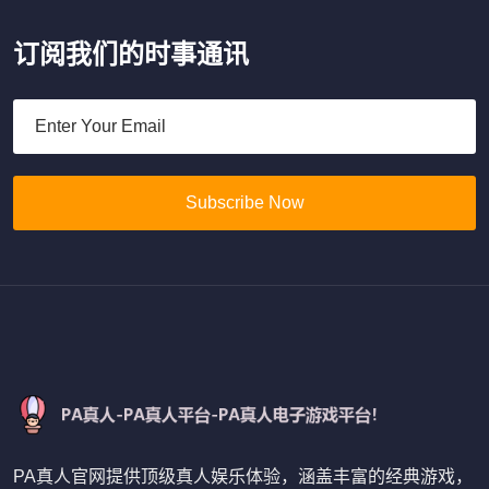
订阅我们的时事通讯
Subscribe Now
PA真人官网提供顶级真人娱乐体验，涵盖丰富的经典游戏，