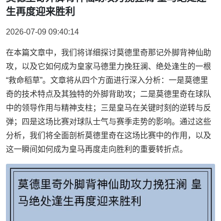
生再度迎来胜利
2026-07-09 09:40:14
在本篇文章中，我们将详细探讨莫德里奇那记外脚背神仙助
攻，以及它如何成为皇家马德里力挽狂澜、绝处逢生的一根
“救命稻草”。文章将从四个方面进行深入分析：一是莫德里
奇的技术特点及其独特的外脚背助攻；二是莫德里奇在球队
中的领导作用与精神支柱；三是皇马在关键时刻的逆转与反
弹；四是这场比赛对球队士气与赛季走势的影响。通过这些
分析，我们将全面剖析莫德里奇在这场比赛中的作用，以及
这一瞬间如何成为皇马再度走向胜利的重要转折点。