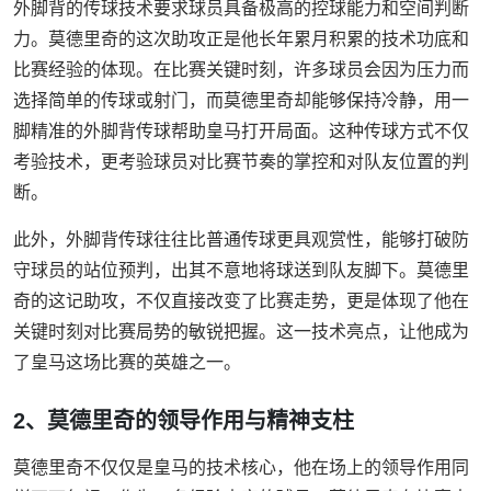
外脚背的传球技术要求球员具备极高的控球能力和空间判断
力。莫德里奇的这次助攻正是他长年累月积累的技术功底和
比赛经验的体现。在比赛关键时刻，许多球员会因为压力而
选择简单的传球或射门，而莫德里奇却能够保持冷静，用一
脚精准的外脚背传球帮助皇马打开局面。这种传球方式不仅
考验技术，更考验球员对比赛节奏的掌控和对队友位置的判
断。
此外，外脚背传球往往比普通传球更具观赏性，能够打破防
守球员的站位预判，出其不意地将球送到队友脚下。莫德里
奇的这记助攻，不仅直接改变了比赛走势，更是体现了他在
关键时刻对比赛局势的敏锐把握。这一技术亮点，让他成为
了皇马这场比赛的英雄之一。
2、莫德里奇的领导作用与精神支柱
莫德里奇不仅仅是皇马的技术核心，他在场上的领导作用同