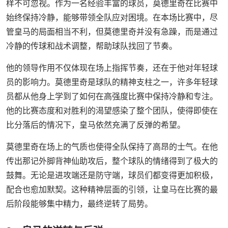
样不可忽视。作为一名经验丰富的球员，莫德里奇在比赛中
始终保持冷静，能够带领全队应对困境。在本场比赛中，尽
管皇马的局面相当不利，但莫德里奇并没有急躁，而是通过
冷静的传球和战术调整，帮助球队找回了节奏。
他的领导作用不仅体现在场上指挥节奏，还在于他对年轻球
员的影响力。莫德里奇是球队的精神支柱之一，许多年轻球
员都从他身上学到了如何在高强度比赛中保持冷静和专注。
他的比赛态度和对胜利的渴望感染了整个团队，使得即使在
比分落后的情况下，皇马依然充满了反弹的希望。
莫德里奇在场上的气质也使得全队保持了高昂的士气。在他
传出那记外脚背神仙助攻后，整个球队的情绪得到了极大的
鼓舞。无论是进攻端还是防守端，球员们都变得更加积极，
配合也愈加默契。这种精神层面的引领，让皇马在比赛的最
后阶段能够集中精力，最终逆转了局势。