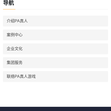
导航
介绍PA真人
案例中心
企业文化
集团服务
联络PA真人游戏