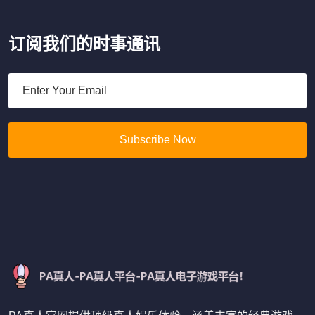
订阅我们的时事通讯
Subscribe Now