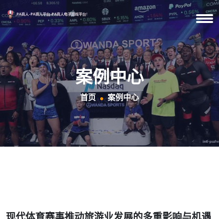
案例中心
首页
案例中心
现代体育赛事推动旅游业发展的多重影响与机遇