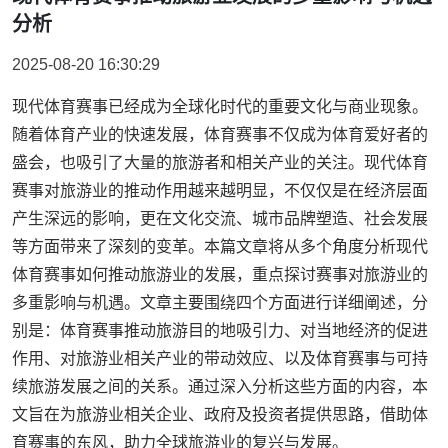
分析
2025-08-20 16:30:29
现代体育赛事已经成为全球化时代的重要文化与商业现象。
随着体育产业的快速发展，体育赛事不仅成为体育爱好者的
盛会，也吸引了大量的旅游者和相关产业的关注。现代体育
赛事对旅游业的推动作用越来越明显，不仅仅是在经济层面
产生深远的影响，更在文化交流、城市品牌塑造、社会发展
等方面带来了深刻的变革。本篇文章将从多个角度分析现代
体育赛事如何推动旅游业的发展，重点探讨赛事对旅游业的
多重影响与机遇。文章主要围绕四个方面进行详细阐述，分
别是：体育赛事推动旅游目的地吸引力、对当地经济的促进
作用、对旅游业相关产业的带动效应、以及体育赛事与可持
续旅游发展之间的关系。通过深入分析这些方面的内容，本
文旨在为旅游业相关企业、政府及投资者提供思路，借助体
育赛事的东风，助力全球旅游业的复兴与发展。