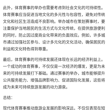
此外，体育赛事的举办也需要考虑到社会文化的可持续性。
体育赛事应当促进当地文化的多元性与包容性，避免对传统
文化和社区生活造成不良影响。举办城市在策划赛事时，要
注重保护当地居民的生活方式与文化传统，在提供旅游便利
的同时，防止因过度商业化带来的负面效应。例如，许多城
市通过加强社区参与、设计多元化的文化活动，确保居民的
利益和文化特色得到尊重。
最后，体育赛事的可持续发展还体现在长远的经济利益上。
一个成功的体育赛事，不仅仅是一次经济的爆发，更是为未
来的可持续发展打下基础。通过赛事的举办，城市能够提升
公共服务能力、增强品牌影响力、促进国际化发展，这些将
成为未来可持续旅游发展的动力源泉。
总结：
现代体育赛事推动旅游业发展的影响深远，不仅仅表现在短