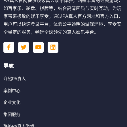
PA真人官网提供顶级真人娱乐体验，涵盖丰富的经典游戏，
如百家乐、轮盘、棋牌等，结合高清画质与实时互动，为玩
家带来极致的娱乐享受。通过PA真人官方网址和官方入口，
用户可以快速登录平台，体验公平透明的游戏环境，享受安
全稳定的服务，畅玩全球领先的真人娱乐平台。
导航
介绍PA真人
案例中心
企业文化
集团服务
联络PA真人游戏