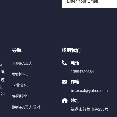
导航
找到我们
电话
介绍PA真人
的
13594780364
清画
案例中心
通过
邮箱
企业文化
录
bisexual@yahoo.com
定的
集团服务
地址
联络PA真人游戏
福鼎市较棒山谷298号