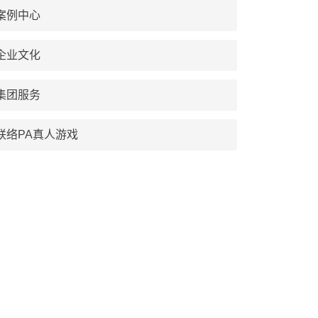
案例中心
企业文化
集团服务
联络PA真人游戏