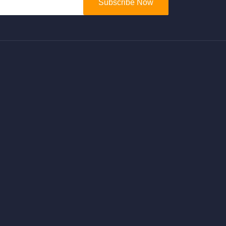
Subscribe Now