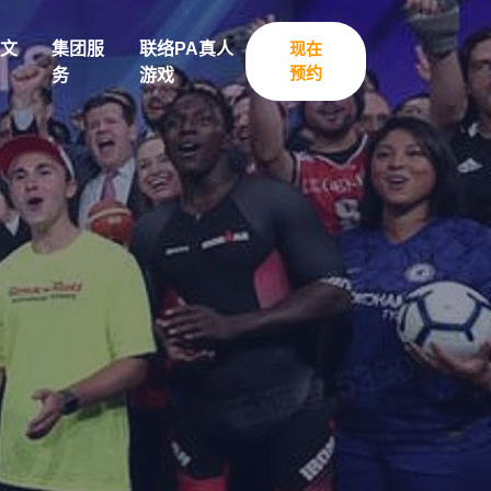
文
集团服
联络PA真人
现在
预约
务
游戏