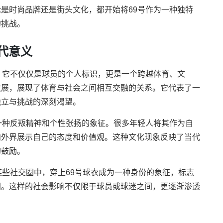
是时尚品牌还是街头文化，都开始将69号作为一种独特
的挑战。
代意义
，它不仅仅是球员的个人标识，更是一个跨越体育、文
发展，展现了体育与社会之间相互交融的关系。它代表了一
独立与挑战的深刻渴望。
一种反叛精神和个性张扬的象征。很多年轻人将其作为自
向外界展示自己的态度和价值观。这种文化现象反映了当代
的鼓励。
某些社交圈中，穿上69号球衣成为一种身份的象征，标志
同。这样的社会影响不仅限于球员或球迷之间，更逐渐渗透