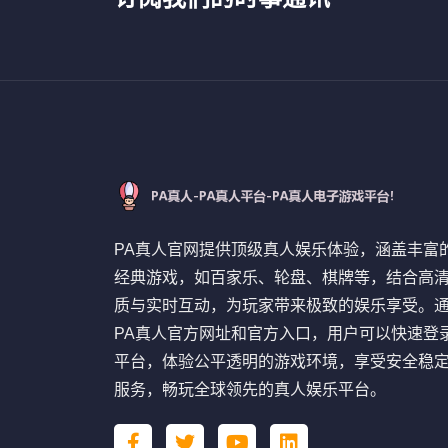
PA真人官网提供顶级真人娱乐体验，涵盖丰富
经典游戏，如百家乐、轮盘、棋牌等，结合高
质与实时互动，为玩家带来极致的娱乐享受。
PA真人官方网址和官方入口，用户可以快速登
平台，体验公平透明的游戏环境，享受安全稳
服务，畅玩全球领先的真人娱乐平台。