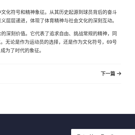
种文化符号和精神象征。从其历史起源到球员背后的奋斗
意义层层递进，体现了体育精神与社会文化的深刻互动。
含的深刻价值。它代表了追求自由、挑战常规的精神，同
。无论是作为运动员的选择，还是作为文化符号，69号
，成为了时代的象征。
下一篇