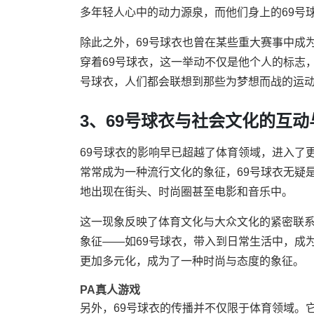
多年轻人心中的动力源泉，而他们身上的69号球
除此之外，69号球衣也曾在某些重大赛事中成
穿着69号球衣，这一举动不仅是他个人的标志
号球衣，人们都会联想到那些为梦想而战的运
3、69号球衣与社会文化的互动
69号球衣的影响早已超越了体育领域，进入了
常常成为一种流行文化的象征，69号球衣无疑
地出现在街头、时尚圈甚至电影和音乐中。
这一现象反映了体育文化与大众文化的紧密联
象征——如69号球衣，带入到日常生活中，成
更加多元化，成为了一种时尚与态度的象征。
PA真人游戏
另外，69号球衣的传播并不仅限于体育领域。