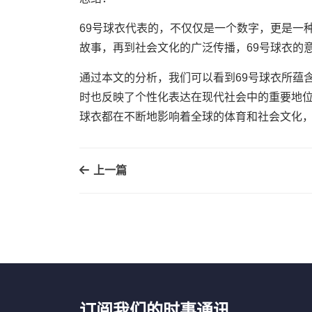
69号球衣代表的，不仅仅是一个数字，更是一
故事，再到社会文化的广泛传播，69号球衣的
通过本文的分析，我们可以看到69号球衣所蕴
时也反映了个性化表达在现代社会中的重要地位
球衣都在不断地影响着全球的体育和社会文化
上一篇
订阅我们的时事通讯