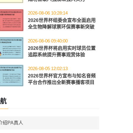
2026-08-06 10:28:14
2026世界杯组委会宣布全面启用
全生物降解球票环保赛事新突破
2026-08-06 09:40:00
2026世界杯将启用实时球员位置
追踪系统提升赛事观赏体验
2026-08-05 12:02:13
2026世界杯官方宣布与知名音频
平台合作推出全新赛事播客项目
航
介绍PA真人