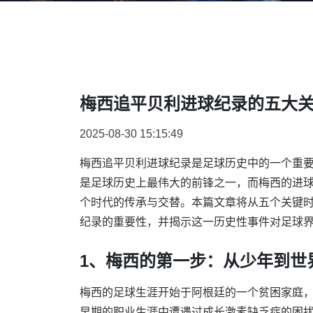
梅西追平贝利进球纪录的五大
2025-08-30 15:15:49
梅西追平贝利进球纪录是足球历史中的一个重
是足球历史上最伟大的前锋之一，而梅西的进
个时代的传承与交替。本篇文章将从五个关键
纪录的重要性，并揭示这一历史性事件对足球
1、梅西的第一步：从少年到世
梅西的足球生涯开始于阿根廷的一个贫困家庭
早期的职业生涯中遭遇过成长激素缺乏症的困