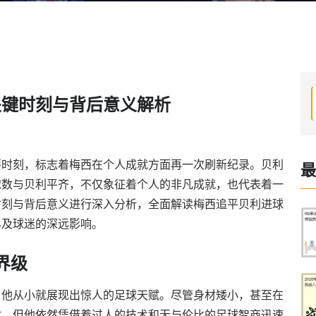
关键时刻与背后意义解析
要时刻，标志着梅西在个人成就方面再一次刷新纪录。贝利
最
球数与贝利平齐，不仅象征着个人的非凡成就，也代表着一
时刻与背后意义进行深入分析，全面解读梅西追平贝利进球
界及球迷的深远影响。
界级
，他从小就展现出惊人的足球天赋。尽管身材矮小，甚至在
扰，但他依然凭借着过人的技术和无与伦比的足球智商迅速