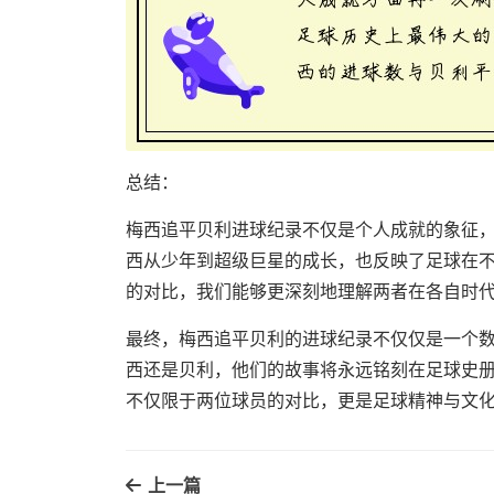
总结：
梅西追平贝利进球纪录不仅是个人成就的象征
西从少年到超级巨星的成长，也反映了足球在
的对比，我们能够更深刻地理解两者在各自时
最终，梅西追平贝利的进球纪录不仅仅是一个
西还是贝利，他们的故事将永远铭刻在足球史
不仅限于两位球员的对比，更是足球精神与文
上一篇