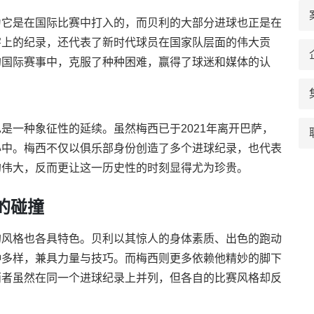
为它是在国际比赛中打入的，而贝利的大部分进球也正是在
字上的纪录，还代表了新时代球员在国家队层面的伟大贡
的国际赛事中，克服了种种困难，赢得了球迷和媒体的认
是一种象征性的延续。虽然梅西已于2021年离开巴萨，
心中。梅西不仅以俱乐部身份创造了多个进球纪录，也代表
的伟大，反而更让这一历史性的时刻显得尤为珍贵。
的碰撞
的风格也各具特色。贝利以其惊人的身体素质、出色的跑动
种多样，兼具力量与技巧。而梅西则更多依赖他精妙的脚下
两者虽然在同一个进球纪录上并列，但各自的比赛风格却反