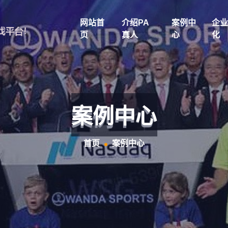
网站首
介绍PA
案例中
企业
页
真人
心
化
案例中心
首页
案例中心