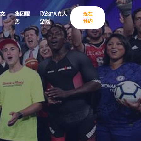
文
集团服
联络PA真人
现在
预约
务
游戏