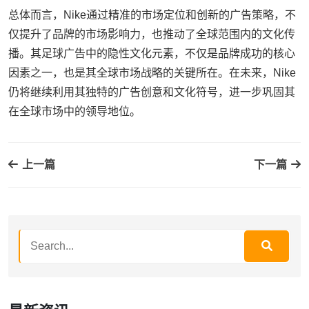
总体而言，Nike通过精准的市场定位和创新的广告策略，不
仅提升了品牌的市场影响力，也推动了全球范围内的文化传
播。其足球广告中的隐性文化元素，不仅是品牌成功的核心
因素之一，也是其全球市场战略的关键所在。在未来，Nike
仍将继续利用其独特的广告创意和文化符号，进一步巩固其
在全球市场中的领导地位。
上一篇
下一篇