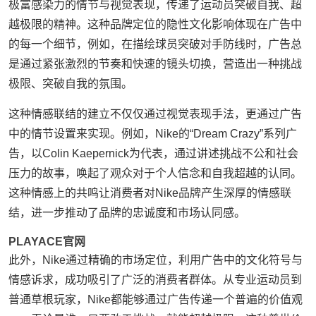
极富感染力的情节与视觉表现，传递了运动员突破自我、超
越极限的精神。这种品牌定位的隐性文化影响体现在广告中
的每一个细节，例如，在描绘球员突破对手防线时，广告总
是通过紧张激烈的节奏和快速的镜头切换，营造出一种挑战
极限、突破自我的氛围。
这种情感联结的建立不仅仅通过视觉表现手法，更通过广告
中的情节设置来实现。例如，Nike的“Dream Crazy”系列广
告，以Colin Kaepernick为代表，通过讲述挑战不公和社会
压力的故事，唤起了观众对于个人信念和自我超越的认同。
这种情感上的共鸣让消费者对Nike品牌产生深厚的情感联
结，进一步推动了品牌的忠诚度和市场认同感。
PLAYACE官网
此外，Nike通过精确的市场定位，利用广告中的文化符号与
情感诉求，成功吸引了广泛的消费者群体。从专业运动员到
普通草根玩家，Nike都能够通过广告传递一个普遍的价值观