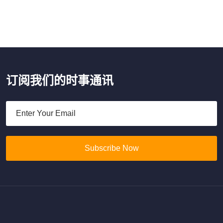
订阅我们的时事通讯
Subscribe Now