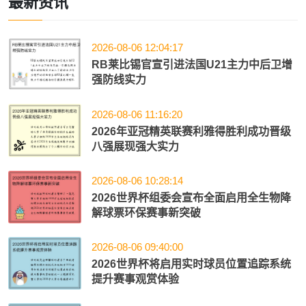
最新资讯
2026-08-06 12:04:17
RB莱比锡官宣引进法国U21主力中后卫增
强防线实力
2026-08-06 11:16:20
2026年亚冠精英联赛利雅得胜利成功晋级
八强展现强大实力
2026-08-06 10:28:14
2026世界杯组委会宣布全面启用全生物降
解球票环保赛事新突破
2026-08-06 09:40:00
2026世界杯将启用实时球员位置追踪系统
提升赛事观赏体验