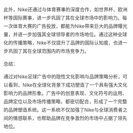
此外，Nike还通过与体育赛事的深度合作，如世界杯、欧洲
杯等国际赛事，进一步巩固了其在全球市场中的影响力。每
一次体育大赛的广告投放，都能为Nike带来巨大的品牌曝光
量，并进一步加强其全球领导者的市场地位。通过这种全球
化的传播策略，Nike不仅提升了品牌的国际认知度，也进一
步巩固了其在全球范围内的市场竞争力。
总结：
通过对Nike足球广告中的隐性文化影响与品牌策略分析，可
以看到，Nike在全球化背景下成功塑造了一个具有强大文化
影响力的品牌形象。广告中的创意表现、文化符号的运用、
品牌定位以及市场传播策略，都密切配合，形成了一个完整
的品牌塑造系统。这一系统不仅加强了Nike与全球消费者之
间的情感联系，也帮助品牌在竞争激烈的市场中占据了领先
地位。