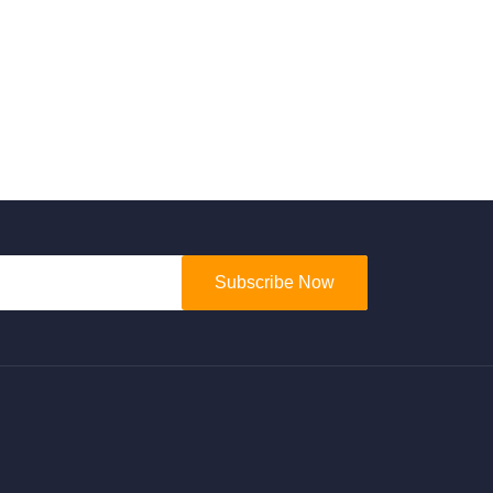
Subscribe Now