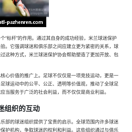
个“标杆”的作用。通过其自身的成功经验，米兰球迷保护
经验。它强调球迷和俱乐部之间应建立更为紧密的关系，球
通过这种方式，米兰球迷保护协会帮助塑造了更加开放、包
化核心价值的推广上。足球不仅仅是一项竞技运动，更是一
导足球运动中的公平、公正、透明等价值观，推动了全球足
球应当服务于广泛的社会利益，而不仅仅是商业利益。
迷组织的互动
俱乐部的球迷组织提供了宝贵的启示。全球范围内许多球迷
的保护机构，争取球迷的权利和利益。这些组织通过与俱乐