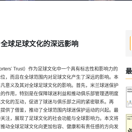
与全球足球文化的深远影响
orters' Trust）作为足球文化中一个具有标志性和影响力的
最
地位，而且在全球范围内对足球文化产生了深远的影响。本
非凡意义及其对全球足球文化的影响。首先，米兰球迷保护
缺的作用，特别是在保障球迷利益和推动俱乐部管理透明度
迷文化的互动，促进了球迷与俱乐部之间的紧密联系。再
织提供了借鉴，推动了全球范围内球迷保护运动的兴起。最
的关注，展现了足球文化的社会功能与全球影响力。本文将
何推动全球足球文化向更加包容、健康和有责任感的方向发