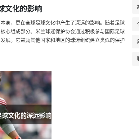
球文化的影响
部本身，更在全球足球文化中产生了深远的影响。随着足球
的核心组成部分。米兰球迷保护协会通过积极参与国际足球
的发展。它鼓励其他国家和地区的球迷组织建立类似的保护