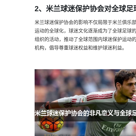
2、米兰球迷保护协会对全球足
米兰球迷保护协会的影响不仅局限于米兰俱乐
运动的全球化，球迷文化逐渐成为了全球足球
组织的活动，推动了全球范围内球迷保护运动
机构，倡导尊重球迷权益和维护球迷利益。