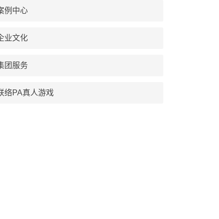
案例中心
企业文化
集团服务
联络PA真人游戏