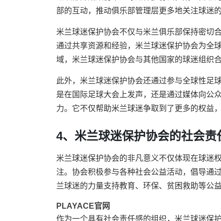
部的互动，推动俱乐部管理层更多地关注球迷
米兰球迷保护协会不仅与米兰俱乐部保持密切
通过共享资源和经验，米兰球迷保护协会为全
域，米兰球迷保护协会与其他国家的球迷组织
此外，米兰球迷保护协会还通过参与全球性足
是在国际足球大会上发声，还是通过媒体向公
力。它不仅帮助米兰球迷争取到了更多的权益
4、米兰球迷保护协会的社会责
米兰球迷保护协会的非凡意义不仅体现在球迷
注。协会积极参与各种社会公益活动，倡导通
兰球迷的力量支持教育、环保、贫困救助等公
PLAYACE官网
作为一个具有社会责任感的组织，米兰球迷保