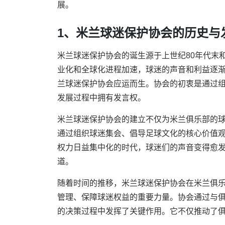
展。
1、米兰球迷保护协会的历史与
米兰球迷保护协会的诞生源于上世纪80年代末
业化和全球化进程加速，球迷的声音和利益逐
兰球迷保护协会应运而生。协会的初衷是通过
发展过程中拥有发言权。
米兰球迷保护协会的建立不仅为米兰俱乐部的
通过组织球迷集会、倡导足球文化的核心价值
权力日益集中化的时代，球迷们的声音变得愈
道。
随着时间的推移，米兰球迷保护协会在米兰俱
管理、保障球迷权益的重要力量。协会通过与
的决策过程中发挥了关键作用。它不仅推动了