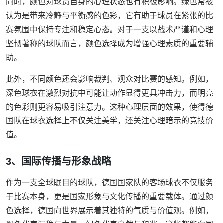
同时，颜色对球员自身的心理状态也有积极影响。绿色常被
认为是带来冷静与平衡感的色彩，它有助于球员在紧张的比
赛氛围中保持专注和稳定心态。对于一支以战术严谨和心理
坚韧著称的球队而言，颜色选择成为增强心理素质的重要辅
助。
此外，不同颜色还会影响裁判、观众对比赛的感知。例如，
深色球衣在激烈对抗中可能让动作显得更具冲击力，而明亮
的色彩则更容易吸引注意力。这种心理层面的效果，使得德
国队在球衣选择上不仅关注美学，还关注心理暗示的竞技价
值。
3、国际传播与形象战略
作为一支全球瞩目的球队，德国国家队的客场球衣不仅服务
于比赛本身，更是国家形象与文化传播的重要载体。通过颜
色选择，德国向世界展示着其独特的气质与价值观。例如，