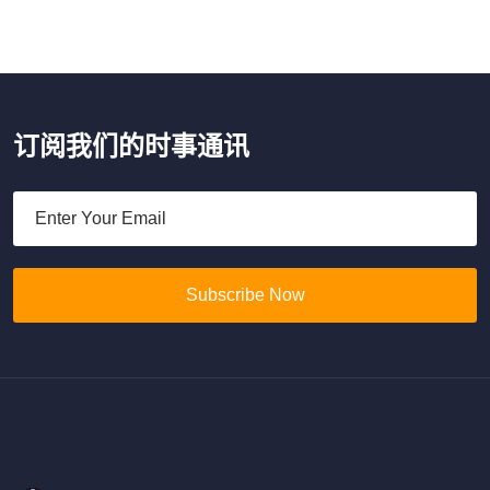
订阅我们的时事通讯
Subscribe Now