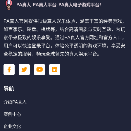
PA真人官网提供顶级真人娱乐体验，涵盖丰富的经典游戏，
如百家乐、轮盘、棋牌等，结合高清画质与实时互动，为玩
家带来极致的娱乐享受。通过PA真人官方网址和官方入口，
用户可以快速登录平台，体验公平透明的游戏环境，享受安
全稳定的服务，畅玩全球领先的真人娱乐平台。
导航
介绍PA真人
案例中心
企业文化