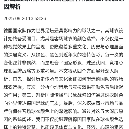
因解析
2025-09-20 13:53:26
德国国家队作为世界足坛最具影响力的球队之一，其球衣设
计始终备受瞩目。尤其是客场球衣的颜色选择，不仅仅是一
种视觉效果上的呈现，更隐藏着多重文化、历史与心理层面
的深层意义。从绿色、黑色到近年来的独特色彩，每一次的
变化都并非偶然，而是融合了国家形象、球迷认同、竞技心
理和品牌战略等多重考量。本文将从四个方面展开深入解
析：首先，探讨历史传承与文化象征如何塑造德国队的客场
球衣选择；其次，分析心理暗示与竞技效果在颜色背后所起
的作用；第三，剖析国际传播与形象战略如何通过球衣颜色
向外界传达德国足球的气质；最后，深入挖掘商业市场与品
牌价值在客场球衣颜色上的深远影响。通过对这五大深层原
因的系统阐述，我们不仅能够理解德国国家队在球衣颜色选
择上的独特智慧，也能窥见体育与文化、经济、心理的紧密