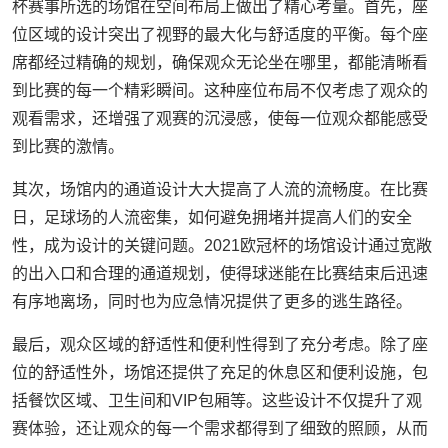
杯赛事所选的场馆在空间布局上做出了精心考量。首先，座
位区域的设计突出了视野的最大化与舒适度的平衡。每个座
席都经过精确的规划，确保观众无论坐在哪里，都能清晰看
到比赛的每一个精彩瞬间。这种座位布局不仅考虑了观众的
观看需求，还增强了观赛的沉浸感，使每一位观众都能感受
到比赛的激情。
其次，场馆内的通道设计大大提高了人流的流畅度。在比赛
日，足球场的人流密集，如何避免拥堵并提高人们的安全
性，成为设计的关键问题。2021欧冠杯的场馆设计通过宽敞
的出入口和合理的通道规划，使得球迷能在比赛结束后迅速
有序地离场，同时也为应急情况提供了更多的逃生路径。
最后，观众区域的舒适性和便利性得到了充分考虑。除了座
位的舒适性外，场馆还提供了充足的休息区和便利设施，包
括餐饮区域、卫生间和VIP包厢等。这些设计不仅提升了观
赛体验，还让观众的每一个需求都得到了细致的照顾，从而