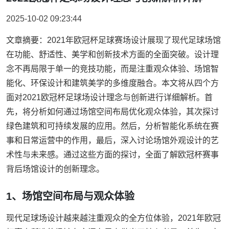
2025-10-02 09:23:44
文章摘要：2021年欧冠杯足球赛场设计展现了现代足球场馆
在功能、舒适性、美学和创新技术方面的全面突破。设计理
念不再局限于单一的竞技功能，而是注重观众体验、场馆智
能化、环保设计和建筑美学的多维度融合。本文将从四个方
面对2021欧冠杯足球场设计理念与创新进行详细解析。首
先，将分析如何通过场馆空间布局优化观众体验，其次探讨
绿色建筑和可持续发展的应用。然后，分析智能化系统在赛
事和日常运营中的作用，最后，深入讨论场馆外观设计的艺
术性与未来感。通过这些方面的探讨，全面了解欧冠杯赛事
背后场馆设计的创新理念。
1、场馆空间布局与观众体验
现代足球场设计越来越注重观众的全方位体验，2021年欧冠