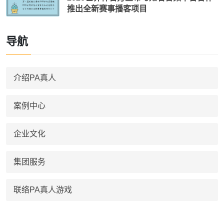
推出全新赛事播客项目
导航
介绍PA真人
案例中心
企业文化
集团服务
联络PA真人游戏