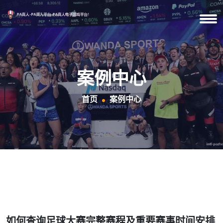
案例中心
首页
案例中心
如何查询足球大赛完整赛程及重要赛事时间安排