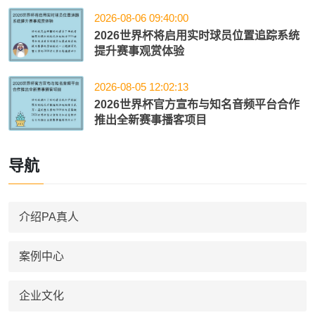
2026-08-06 09:40:00
2026世界杯将启用实时球员位置追踪系统
提升赛事观赏体验
2026-08-05 12:02:13
2026世界杯官方宣布与知名音频平台合作
推出全新赛事播客项目
导航
介绍PA真人
案例中心
企业文化