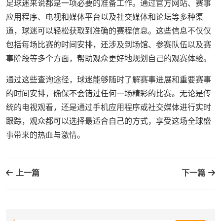
足球迷来说都是一项必要的准备工作。通过官方网站、赛事
应用程序、电视和媒体平台以及社交媒体和论坛等多种渠
道，球迷可以轻松获取到准确的赛程信息。这些信息不仅仅
包括每场比赛的时间安排，还涉及到场馆、参赛队伍以及赛
事阶段等多个方面，帮助观众更好地规划自己的观赛体验。
通过这些查询途径，球迷能够随时了解赛事进展和重要赛事
的时间安排，确保不会错过任何一场精彩的比赛。无论是传
统的电视观看，还是通过手机应用程序或社交媒体进行实时
跟踪，观众都可以选择最适合自己的方式，享受这场全球盛
事带来的热血与激情。
上一篇
下一篇