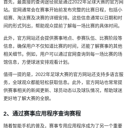
首先，最直接的查询途径就是通过2022年足球大赛的官方网
站。官网通常会在赛事开始前发布完整的比赛日程，包括小
组赛、淘汰赛及决赛的详细安排。这些信息通常以日期和时
间的形式列出，帮助观众提前了解每一场比赛的具体时间。
此外，官方网站还会提供赛事地点、参赛队伍、比赛阶段等
信息，确保用户不仅知道比赛的时间，还能了解赛事的其他
相关细节。例如，用户可以通过官网查询到每一场比赛的场
馆信息，方便球迷安排观看计划。
值得一提的是，2022年足球大赛的官方网站还支持多语言服
务，全球观众都能轻松获取信息。此外，官方网站也常常提
供赛事相关的新闻更新、球员动态以及球队情况，帮助球迷
更好地了解大赛的全貌。
2、通过赛事应用程序查询赛程
随着智能手机的普及，赛事专用应用程序成为了另一个重要