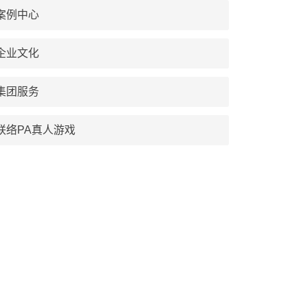
案例中心
企业文化
集团服务
联络PA真人游戏