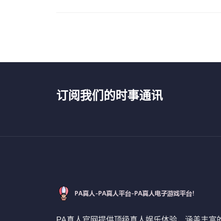
订阅我们的时事通讯
PA真人官网提供顶级真人娱乐体验，涵盖丰富