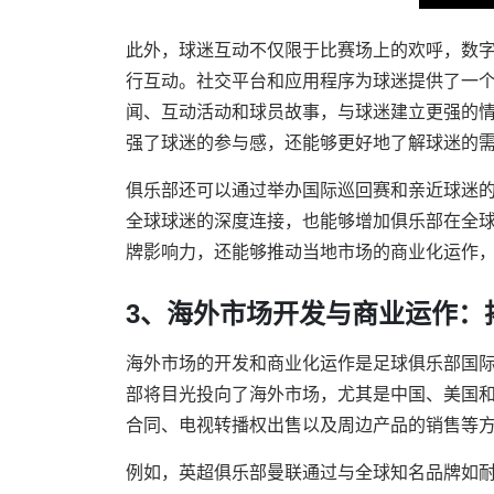
此外，球迷互动不仅限于比赛场上的欢呼，数
行互动。社交平台和应用程序为球迷提供了一
闻、互动活动和球员故事，与球迷建立更强的
强了球迷的参与感，还能够更好地了解球迷的
俱乐部还可以通过举办国际巡回赛和亲近球迷
全球球迷的深度连接，也能够增加俱乐部在全
牌影响力，还能够推动当地市场的商业化运作
3、海外市场开发与商业运作：
海外市场的开发和商业化运作是足球俱乐部国
部将目光投向了海外市场，尤其是中国、美国
合同、电视转播权出售以及周边产品的销售等
例如，英超俱乐部曼联通过与全球知名品牌如