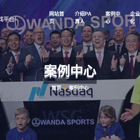
网站首
介绍PA
案例中
企业
页
真人
心
化
案例中心
首页
案例中心