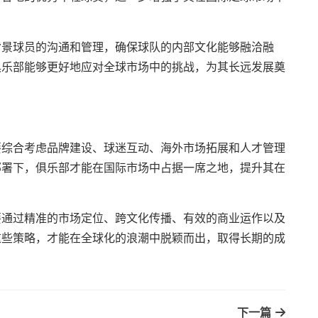
背景球员的沟通和管理，确保球队的内部文化能够融洽融
俱乐部能够更好地应对全球市场中的挑战，为其长远发展奠
要综合考虑品牌建设、球迷互动、海外市场拓展和人才管理
部署下，俱乐部才能在国际市场中占据一席之地，提升其在
要通过精准的市场定位、跨文化传播、有效的商业运作以及
这些策略，才能在全球化的浪潮中脱颖而出，取得长期的成
下一篇