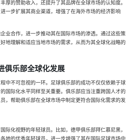
了丰厚的赞助收入，还提升了其品牌在全球市场的认知度。
，进一步扩展其商业渠道，增强了在海外市场的经济影响
地企业合作，进一步推动其在国际市场的渗透。通过这些策
更好地理解和适应当地市场的需求，从而为其全球化战略的
进俱乐部全球化发展
过程中不可忽视的一环。足球俱乐部的成功不仅仅依赖于球
才的国际化水平同样至关重要。俱乐部应当注重跨国人才的
人员，帮助俱乐部在全球市场中制定更符合国际化需求的发
有国际化视野的年轻球员。比如，德甲俱乐部拜仁慕尼黑，
界各地的优秀年轻球员，进一步增强了其在国际足球市场中