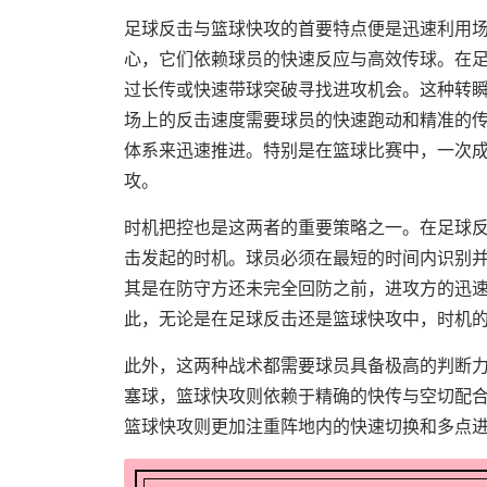
足球反击与篮球快攻的首要特点便是迅速利用
心，它们依赖球员的快速反应与高效传球。在
过长传或快速带球突破寻找进攻机会。这种转
场上的反击速度需要球员的快速跑动和精准的
体系来迅速推进。特别是在篮球比赛中，一次
攻。
时机把控也是这两者的重要策略之一。在足球
击发起的时机。球员必须在最短的时间内识别
其是在防守方还未完全回防之前，进攻方的迅
此，无论是在足球反击还是篮球快攻中，时机
此外，这两种战术都需要球员具备极高的判断
塞球，篮球快攻则依赖于精确的快传与空切配
篮球快攻则更加注重阵地内的快速切换和多点进