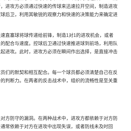
断，进攻方必须通过快速的传球来迅速拉开空间，制造进攻
控球后卫，利用其敏锐的观察力和快速的决策能力来确定进
速直塞球将球传递给前锋，制造1对1的进攻机会，或者
员的配合与速度。控球后卫通过快速推进球到前场，利用队
发起进攻。此时，进攻方必须在瞬间作出选择，是直接冲击
球员们的默契和相互配合。每一个球员都必须清楚自己在反
势的判断力。在两者的反击战术中，组织的流畅性是至关重
。
是对方防守的漏洞。在两种战术中，进攻方都依赖于对方防
击通常依赖于对方在进攻中出现失误，或者防线未及时回