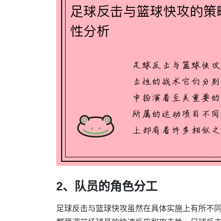
2、队员的角色分工
足球反击与篮球快攻虽然在具体实施上有所不