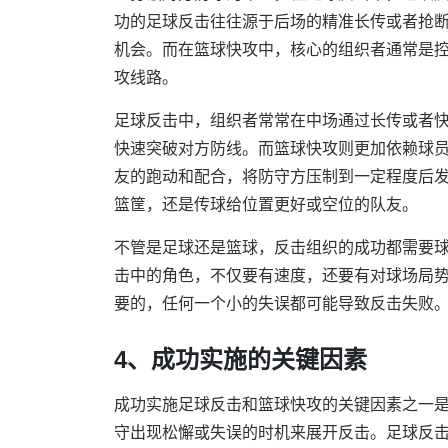
功的足球反击往往源于后场的精准长传或者抢
机会。而在篮球快攻中，核心的组织者通常是
攻线路。
足球反击中，组织者常常在中场通过长传或者快
快速突破对方防线。而篮球快攻则更加依赖球
友的跑动和配合，将防守方压制到一定程度后
篮筐，还是传球给位置更好或空位的队友。
不管是足球还是篮球，反击组织的成功都需要
击中的角色，不仅要有速度，还要有对球场局
要的，任何一个小的失误都可能导致反击失败
4、成功实施的关键因素
成功实施足球反击和篮球快攻的关键因素之一
守出现松懈或失误的时机来展开反击。足球反