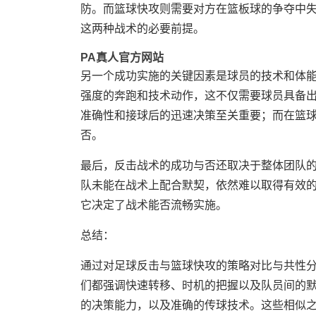
防。而篮球快攻则需要对方在篮板球的争夺中
这两种战术的必要前提。
PA真人官方网站
另一个成功实施的关键因素是球员的技术和体
强度的奔跑和技术动作，这不仅需要球员具备
准确性和接球后的迅速决策至关重要；而在篮
否。
最后，反击战术的成功与否还取决于整体团队
队未能在战术上配合默契，依然难以取得有效
它决定了战术能否流畅实施。
总结：
通过对足球反击与篮球快攻的策略对比与共性
们都强调快速转移、时机的把握以及队员间的
的决策能力，以及准确的传球技术。这些相似