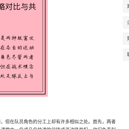
同，但在队员角色的分工上却有许多相似之处。首先，两者