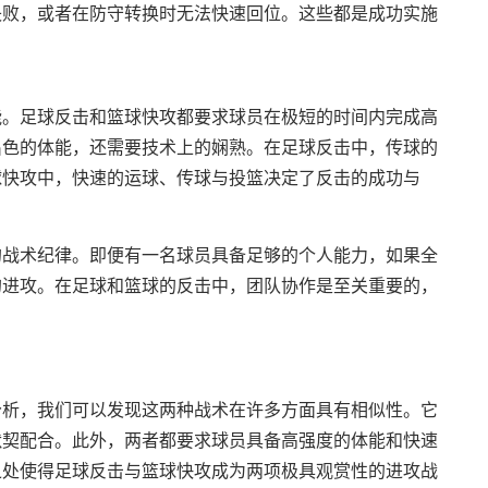
失败，或者在防守转换时无法快速回位。这些都是成功实施
能。足球反击和篮球快攻都要求球员在极短的时间内完成高
出色的体能，还需要技术上的娴熟。在足球反击中，传球的
球快攻中，快速的运球、传球与投篮决定了反击的成功与
的战术纪律。即便有一名球员具备足够的个人能力，如果全
的进攻。在足球和篮球的反击中，团队协作是至关重要的，
分析，我们可以发现这两种战术在许多方面具有相似性。它
默契配合。此外，两者都要求球员具备高强度的体能和快速
之处使得足球反击与篮球快攻成为两项极具观赏性的进攻战