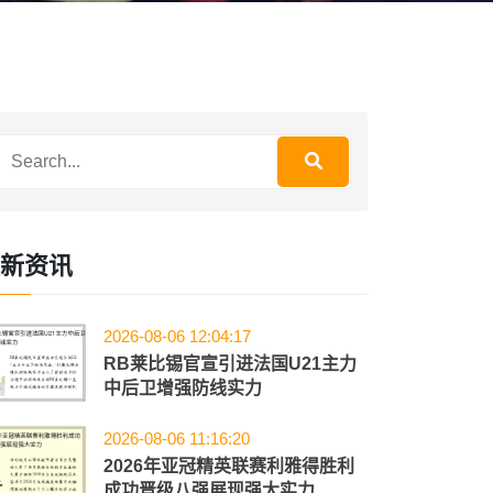
新资讯
2026-08-06 12:04:17
RB莱比锡官宣引进法国U21主力
中后卫增强防线实力
2026-08-06 11:16:20
2026年亚冠精英联赛利雅得胜利
成功晋级八强展现强大实力