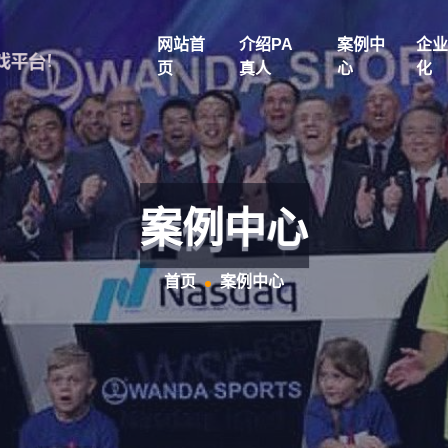
网站首
介绍PA
案例中
企业
页
真人
心
化
案例中心
首页
案例中心