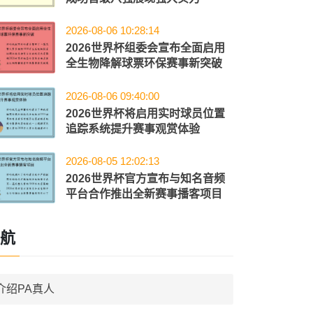
2026-08-06 10:28:14
2026世界杯组委会宣布全面启用
全生物降解球票环保赛事新突破
2026-08-06 09:40:00
2026世界杯将启用实时球员位置
追踪系统提升赛事观赏体验
2026-08-05 12:02:13
2026世界杯官方宣布与知名音频
平台合作推出全新赛事播客项目
航
介绍PA真人