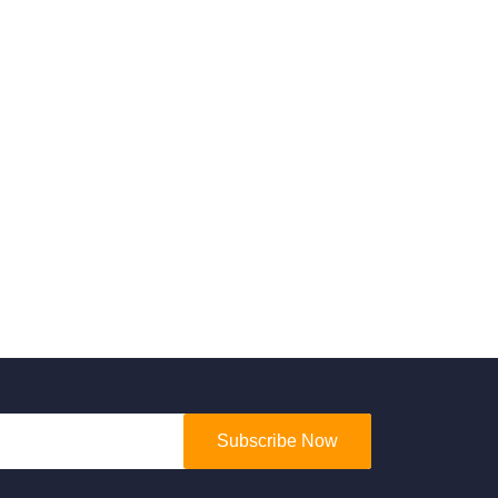
Subscribe Now