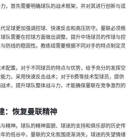
争力，首先需要明确球队的战术框架，并对其进行创新与适
现代足球更加强调控球、快速反击和高压防守。曼联必须根
，球队需要在控球方面做出调整，提升中场球员的传球与控
性与防线的稳固性。教练组需要根据不同对手的特点制定灵
战术配置。对于不同球员的特点与优势，给予充分的发挥空
能力，采用快速反击战术；对于B费等技术型球员，提供
制战术，提升球队整体战斗力，才能确保曼联在竞争激烈的
建：恢复曼联精神
化与精神。球队的精神面貌、球迷的支持和俱乐部的历史传
些年的低谷中，曼联的文化氛围逐渐消失，球迷的失望情绪