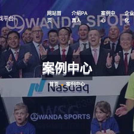
网站首
介绍PA
案例中
企业
页
真人
心
化
案例中心
首页
案例中心