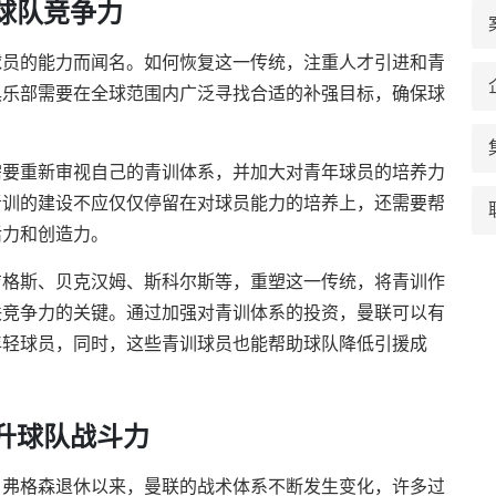
球队竞争力
球员的能力而闻名。如何恢复这一传统，注重人才引进和青
俱乐部需要在全球范围内广泛寻找合适的补强目标，确保球
需要重新审视自己的青训体系，并加大对青年球员的培养力
青训的建设不应仅仅停留在对球员能力的培养上，还需要帮
活力和创造力。
吉格斯、贝克汉姆、斯科尔斯等，重塑这一传统，将青训作
联竞争力的关键。通过加强对青训体系的投资，曼联可以有
年轻球员，同时，这些青训球员也能帮助球队降低引援成
升球队战斗力
自弗格森退休以来，曼联的战术体系不断发生变化，许多过