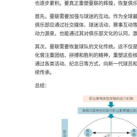
也逐步累积。要真正重塑曼联的辉煌，恢复俱
首先，曼联需要加强与球迷的互动。作为全球
俱乐部应通过社交媒体、球迷活动、赛事互动
动力源泉，也能通过其对俱乐部文化的认同，
其次，曼联需要恢复球队的文化传统。这不仅
化曾注重团结、拼搏和胜利的精神，重塑这些
通过各类活动、纪念日等方式，向新一代球员
续传承。
总结：