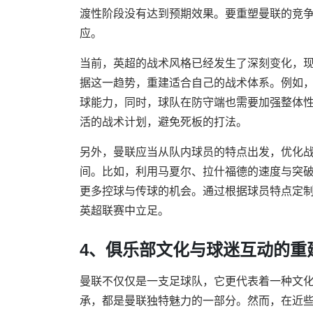
渡性阶段没有达到预期效果。要重塑曼联的竞
应。
当前，英超的战术风格已经发生了深刻变化，
据这一趋势，重建适合自己的战术体系。例如
球能力，同时，球队在防守端也需要加强整体
活的战术计划，避免死板的打法。
另外，曼联应当从队内球员的特点出发，优化
间。比如，利用马夏尔、拉什福德的速度与突破
更多控球与传球的机会。通过根据球员特点定
英超联赛中立足。
4、俱乐部文化与球迷互动的重
曼联不仅仅是一支足球队，它更代表着一种文
承，都是曼联独特魅力的一部分。然而，在近