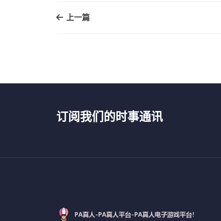
上一篇
订阅我们的时事通讯