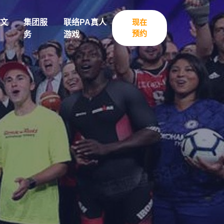
文
集团服
联络PA真人
现在
预约
务
游戏