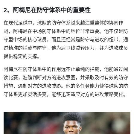
2、阿梅尼在防守体系中的重要性
在现代足球中，球队的防守体系越来越注重整体的协同作
战，阿梅尼在中场防守体系中的地位非常重要。他不仅是防
守型中场的核心球员，而且还经常是防守与进攻的纽带。通
过精准的拦截与防守，他为后卫线减轻压力，并为进攻球员
提供稳定的支撑。
阿梅尼在防守体系中的作用远不止单纯的拦截，他能通过阅
读比赛，准确判断对方的进攻意图，并采取及时有效的防守
措施，遏制对方的进攻威胁。他的多任务能力使得球队的防
守体系更加灵活多变，能够迅速适应对方的进攻策略变化。