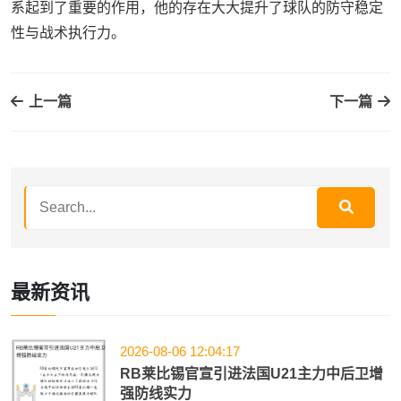
系起到了重要的作用，他的存在大大提升了球队的防守稳定
性与战术执行力。
上一篇
下一篇
最新资讯
2026-08-06 12:04:17
RB莱比锡官宣引进法国U21主力中后卫增
强防线实力