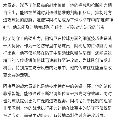
术意识，赋予了他极高的战术价值。他的拦截和抢断能力相
当突出，能够在关键时刻通过精准的判断和反应，抑制对方
进攻球员的威胁。这使得阿梅尼成为了球队防守中的“定海神
针”，他总能及时地完成防守任务，打破对方进攻的节奏。
除了防守上的硬实力，阿梅尼在控球方面的细腻技巧也是其
一大优势。作为一名防守型中场球员，阿梅尼的传球能力同
样出色，他不仅能够在防守中帮助球队稳住局面，还能通过
精准的长传或短传将球迅速转移至进攻端，为球队创造反击
机会。特别是在防守反击的场景中，他的传球往往能直接改
变比赛的走势。
阿梅尼的战术意识也是他技术特点中的关键一环。他的站位
非常智能，能够通过不断地调整位置来提高防守效率，同时
也为球队提供更为广泛的进攻视野。阿梅尼对于比赛的理解
非常深刻，他的战术执行能力让他在比赛中的防守不仅仅是
被动应对，而是主动出击，有效地牵制住对方进攻球员。