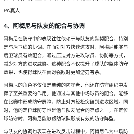
PA真人
4、阿梅尼与队友的配合与协调
阿梅尼在防守中的表现往往依赖于与队友的默契配合，特别
是与后卫线的协调。在面对对方快速进攻时，阿梅尼能够与
后卫球员有效配合，通过压迫对方进攻球员、协防等方式，
减少对方的进攻威胁。这种配合不仅提升了球队的整体防守
效果，也使得球队在面对强敌时更加游刃有余。
阿梅尼的角色不仅仅是单纯的防守者，他还在防守组织中发
挥了至关重要的作用。他通过与其他中场球员的配合，能够
在比赛中形成防守屏障，防止对方轻松突破到进攻区域。同
时，他的定位球防守也是他与队友配合的亮点之一，在定位
球防守时，阿梅尼能够帮助球队形成有效的防守阵型。
与队友的协调也表现在进攻反击过程中，阿梅尼作为中场防