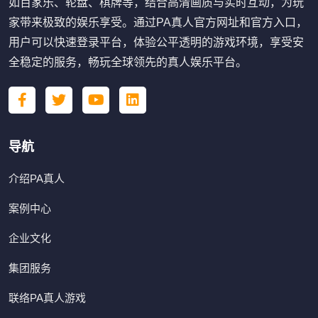
如百家乐、轮盘、棋牌等，结合高清画质与实时互动，为玩
家带来极致的娱乐享受。通过PA真人官方网址和官方入口，
用户可以快速登录平台，体验公平透明的游戏环境，享受安
全稳定的服务，畅玩全球领先的真人娱乐平台。
导航
介绍PA真人
案例中心
企业文化
集团服务
联络PA真人游戏