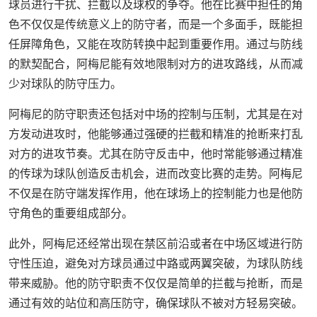
球员进行干扰、拦截以及球权的争夺。他在比赛中担任的角
色不仅仅是传统意义上的防守者，而是一个多面手，既能担
任屏障角色，又能在攻防转换中起到重要作用。通过与防线
的默契配合，阿梅尼能有效地限制对方的进攻路线，从而减
少对球队的防守压力。
阿梅尼的防守职责还包括对中场的控制与压制，尤其是在对
方发动进攻时，他能够通过强硬的拦截和精准的抢断来打乱
对方的进攻节奏。尤其在防守反击中，他时常能够通过精准
的传球为球队创造反击机会，进而改变比赛的走势。阿梅尼
不仅是在防守端发挥作用，他在球场上的控制能力也是他防
守角色的重要组成部分。
此外，阿梅尼还经常出现在禁区前沿或者在中场区域进行防
守性压迫，避免对方球员通过中路或两翼突破，为球队防线
带来威胁。他的防守职责不仅仅是简单的拦截与抢断，而是
通过有效的站位和高压防守，确保球队不被对方轻易突破。