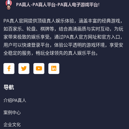
PA真人官网提供顶级真人娱乐体验，涵盖丰富的经典游戏，
如百家乐、轮盘、棋牌等，结合高清画质与实时互动，为玩
家带来极致的娱乐享受。通过PA真人官方网址和官方入口，
用户可以快速登录平台，体验公平透明的游戏环境，享受安
全稳定的服务，畅玩全球领先的真人娱乐平台。
导航
介绍PA真人
案例中心
企业文化