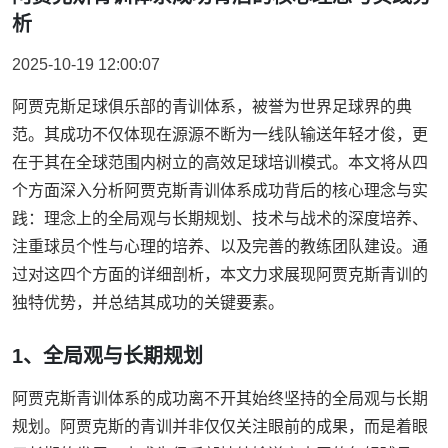
析
2025-10-19 12:00:07
阿贾克斯足球俱乐部的青训体系，被誉为世界足球界的典
范。其成功不仅体现在源源不断为一线队输送年轻才俊，更
在于其在全球范围内树立的高效足球培训模式。本文将从四
个方面深入分析阿贾克斯青训体系成功背后的核心理念与实
践：理念上的全局观与长期规划、技术与战术的深度培养、
注重球员个性与心理的培养、以及完善的教练团队建设。通
过对这四个方面的详细剖析，本文力求展现阿贾克斯青训的
独特优势，并总结其成功的关键要素。
1、全局观与长期规划
阿贾克斯青训体系的成功离不开其始终坚持的全局观与长期
规划。阿贾克斯的青训并非仅仅关注眼前的成果，而是着眼