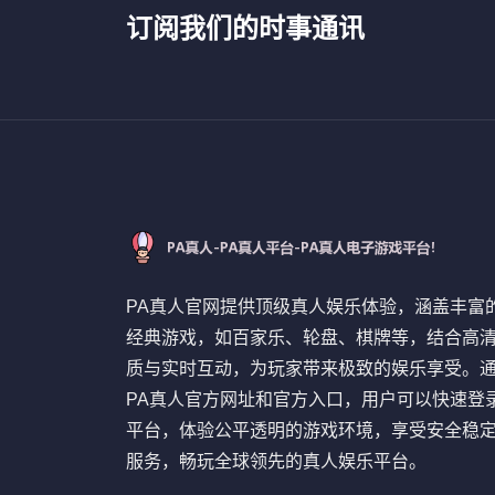
订阅我们的时事通讯
PA真人官网提供顶级真人娱乐体验，涵盖丰富
经典游戏，如百家乐、轮盘、棋牌等，结合高
质与实时互动，为玩家带来极致的娱乐享受。
PA真人官方网址和官方入口，用户可以快速登
平台，体验公平透明的游戏环境，享受安全稳
服务，畅玩全球领先的真人娱乐平台。