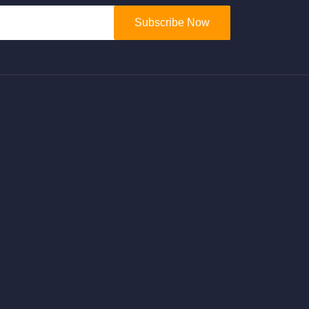
Subscribe Now