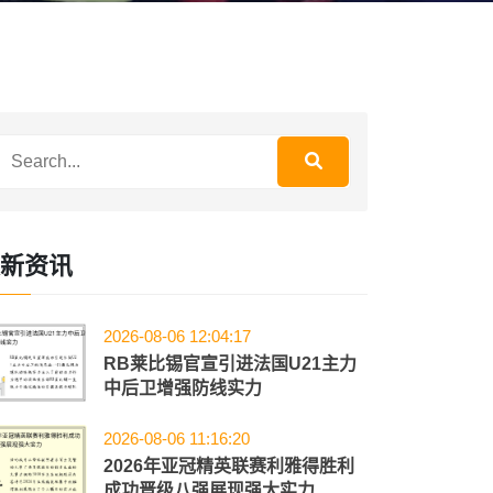
新资讯
2026-08-06 12:04:17
RB莱比锡官宣引进法国U21主力
中后卫增强防线实力
2026-08-06 11:16:20
2026年亚冠精英联赛利雅得胜利
成功晋级八强展现强大实力