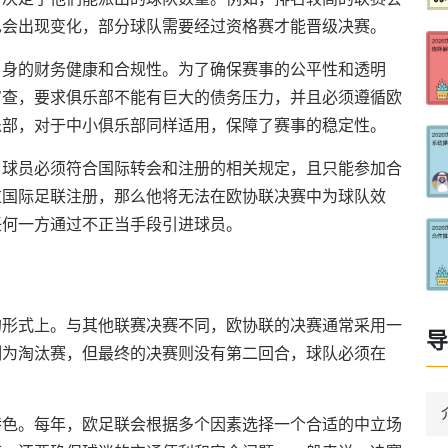
也会出现变化，部分球队需要经过资格赛才能晋级决赛。
自身的财务健康和合规性。为了确保赛事的公平性和透明
审查，要求俱乐部不能有巨大的债务压力，并且必须遵循欧
乐部，对于中小俱乐部同样适用，保障了赛事的稳定性。
。球员必须符合国际转会和注册的相关规定，且只能参加合
过国际足联注册，那么他将无法在欧协联决赛中为球队效
任何一方通过不正当手段引进球员。
的形式上。与其他联赛决赛不同，欧协联的决赛通常采用一
导
制为淘汰赛，但最终的决赛则没有第二回合，球队必须在
特色。每年，欧足联会根据多个因素选择一个合适的中立场