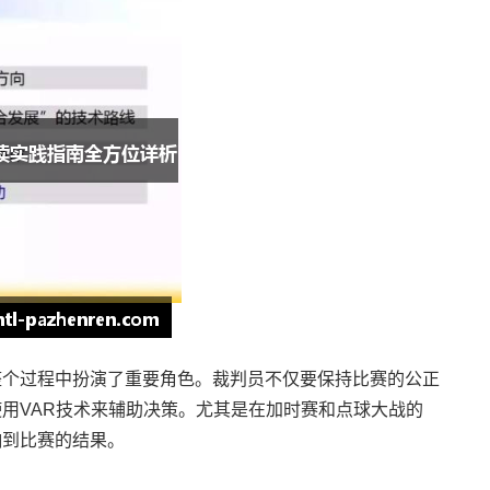
整个过程中扮演了重要角色。裁判员不仅要保持比赛的公正
用VAR技术来辅助决策。尤其是在加时赛和点球大战的
响到比赛的结果。