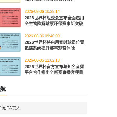
2026-08-06 10:28:14
2026世界杯组委会宣布全面启用
全生物降解球票环保赛事新突破
2026-08-06 09:40:00
2026世界杯将启用实时球员位置
追踪系统提升赛事观赏体验
2026-08-05 12:02:13
2026世界杯官方宣布与知名音频
平台合作推出全新赛事播客项目
航
介绍PA真人