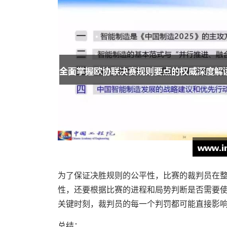
为了保证决胜规则的公平性，比赛的裁判员在
性，还要根据比赛的进程和局势判断是否需要使
关键时刻，裁判员的每一个判罚都可能直接影
总结：