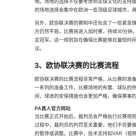
地。场地的选择不仅要考虑到足球文化的支持
的场地选择会集中在欧洲一些顶级足球城市，
另外，欧协联决赛的赛制中还包含了一些紧急情
方仍然平局，比赛将进入加时赛，持续30分钟
定冠军。这一规则旨在确保比赛能够在最短时
议。
3、欧协联决赛的比赛流程
欧协联决赛的比赛流程非常严格，从比赛的准
一系列的准备工作，比赛场地的布置、球队的
间，球迷的安保措施也会更加严格，确保赛事
PA真人官方网站
当比赛正式开始后，裁判员会严格执行比赛规
过程中，裁判员的判罚至关重要，他们不仅要
的暂停或调整。比赛中，技术支持如VAR（视