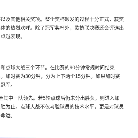
杯以及其他相关奖项。整个奖杯颁发的过程十分正式，获奖
媒体的热烈欢呼。除了冠军奖杯外，欧协联决赛还会评选出
的卓越表现。
和点球大战三个环节。在比赛的90分钟常规时间结束
。加时赛为30分钟，分为上下两个15分钟。如果加时赛
定冠军。
至其中一队领先。若5轮点球后仍未分出胜负，则进入加
获胜为止。点球大战不仅考验球员的技术水平，更是对球员
终命运。