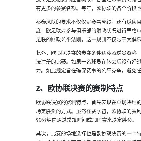
有更多的参赛名额。每年，欧协联的各个阶段
参赛球队的要求不仅仅是赛事成绩，还有球队
度，欧足联对参与俱乐部的财政状况进行严格
足联的财政公平法则。这一规则不仅限于大俱
此外，欧协联决赛的参赛条件还涉及球员资格
法注册的比赛。如果一名球员在转会后没有经
力。如此规定旨在确保赛事的公平竞争，避免
2、欧协联决赛的赛制特点
欧协联决赛的赛制特点，首先表现在单场决胜
场定胜负的方式。虽然在赛季初，欧协联的赛
90分钟内通过常规时间或加时赛来决定胜负。
其次，比赛的场地选择也是欧协联决赛的一个