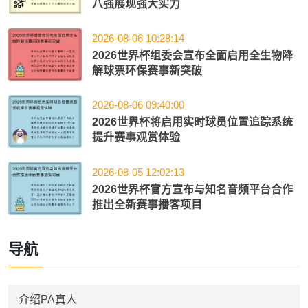
八强展现强大实力
2026-08-06 10:28:14
2026世界杯组委会宣布全面启用全生物降
解球票环保赛事新突破
2026-08-06 09:40:00
2026世界杯将启用实时球员位置追踪系统
提升赛事观赏体验
2026-08-05 12:02:13
2026世界杯官方宣布与知名音频平台合作
推出全新赛事播客项目
导航
介绍PA真人