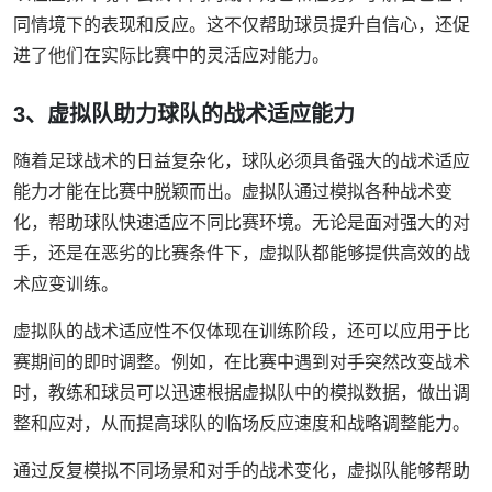
同情境下的表现和反应。这不仅帮助球员提升自信心，还促
进了他们在实际比赛中的灵活应对能力。
3、虚拟队助力球队的战术适应能力
随着足球战术的日益复杂化，球队必须具备强大的战术适应
能力才能在比赛中脱颖而出。虚拟队通过模拟各种战术变
化，帮助球队快速适应不同比赛环境。无论是面对强大的对
手，还是在恶劣的比赛条件下，虚拟队都能够提供高效的战
术应变训练。
虚拟队的战术适应性不仅体现在训练阶段，还可以应用于比
赛期间的即时调整。例如，在比赛中遇到对手突然改变战术
时，教练和球员可以迅速根据虚拟队中的模拟数据，做出调
整和应对，从而提高球队的临场反应速度和战略调整能力。
通过反复模拟不同场景和对手的战术变化，虚拟队能够帮助