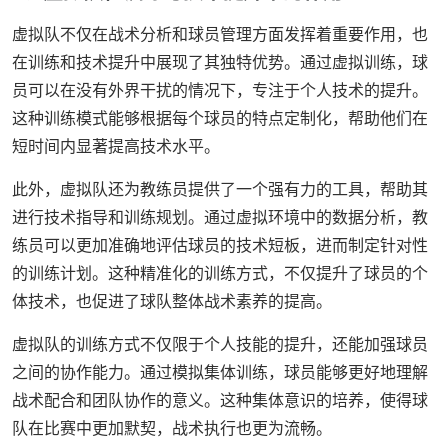
虚拟队不仅在战术分析和球员管理方面发挥着重要作用，也
在训练和技术提升中展现了其独特优势。通过虚拟训练，球
员可以在没有外界干扰的情况下，专注于个人技术的提升。
这种训练模式能够根据每个球员的特点定制化，帮助他们在
短时间内显著提高技术水平。
此外，虚拟队还为教练员提供了一个强有力的工具，帮助其
进行技术指导和训练规划。通过虚拟环境中的数据分析，教
练员可以更加准确地评估球员的技术短板，进而制定针对性
的训练计划。这种精准化的训练方式，不仅提升了球员的个
体技术，也促进了球队整体战术素养的提高。
虚拟队的训练方式不仅限于个人技能的提升，还能加强球员
之间的协作能力。通过模拟集体训练，球员能够更好地理解
战术配合和团队协作的意义。这种集体意识的培养，使得球
队在比赛中更加默契，战术执行也更为流畅。