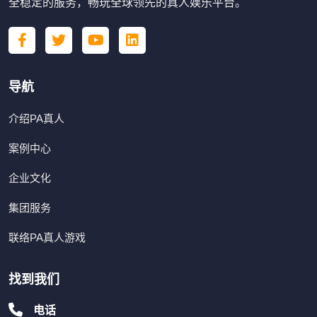
全稳定的服务，畅玩全球领先的真人娱乐平台。
导航
介绍PA真人
案例中心
企业文化
集团服务
联络PA真人游戏
找到我们
电话