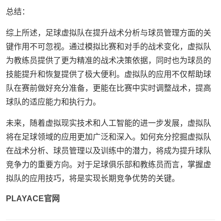
总结：
综上所述，足球虚拟队在提升战术分析与球员管理方面的关
键作用不可忽视。通过模拟比赛和对手的战术变化，虚拟队
为教练员提供了更为精准的战术决策依据，同时也为球员的
技能提升和恢复提供了极大便利。虚拟队的应用不仅帮助球
队在赛前做好充分准备，更能在比赛中实时调整战术，提高
球队的适应能力和执行力。
未来，随着虚拟现实技术和人工智能的进一步发展，虚拟队
将在足球领域的应用更加广泛和深入。如何充分挖掘虚拟队
在战术分析、球员管理以及训练中的潜力，将成为提升球队
竞争力的重要方向。对于足球俱乐部和教练员而言，掌握虚
拟队的应用技巧，将是实现长期竞争优势的关键。
PLAYACE官网