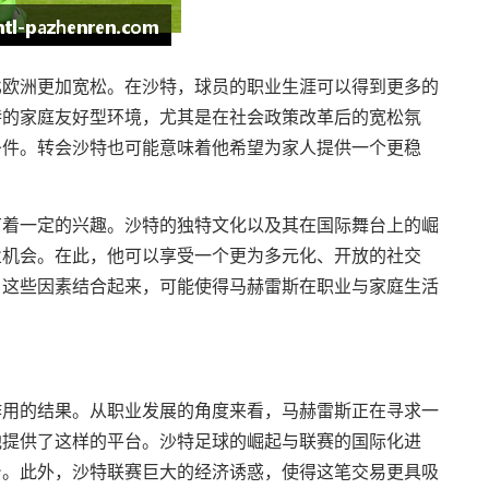
比欧洲更加宽松。在沙特，球员的职业生涯可以得到更多的
特的家庭友好型环境，尤其是在社会政策改革后的宽松氛
条件。转会沙特也可能意味着他希望为家人提供一个更稳
有着一定的兴趣。沙特的独特文化以及其在国际舞台上的崛
业机会。在此，他可以享受一个更为多元化、开放的社交
。这些因素结合起来，可能使得马赫雷斯在职业与家庭生活
作用的结果。从职业发展的角度来看，马赫雷斯正在寻求一
他提供了这样的平台。沙特足球的崛起与联赛的国际化进
台。此外，沙特联赛巨大的经济诱惑，使得这笔交易更具吸