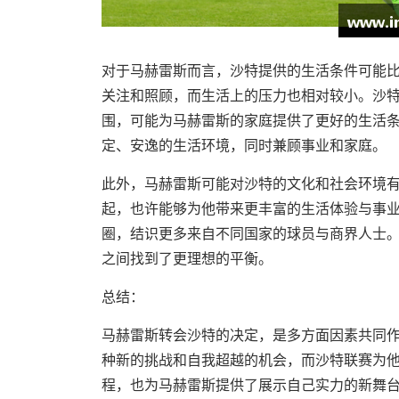
对于马赫雷斯而言，沙特提供的生活条件可能
关注和照顾，而生活上的压力也相对较小。沙
围，可能为马赫雷斯的家庭提供了更好的生活
定、安逸的生活环境，同时兼顾事业和家庭。
此外，马赫雷斯可能对沙特的文化和社会环境
起，也许能够为他带来更丰富的生活体验与事
圈，结识更多来自不同国家的球员与商界人士
之间找到了更理想的平衡。
总结：
马赫雷斯转会沙特的决定，是多方面因素共同
种新的挑战和自我超越的机会，而沙特联赛为
程，也为马赫雷斯提供了展示自己实力的新舞