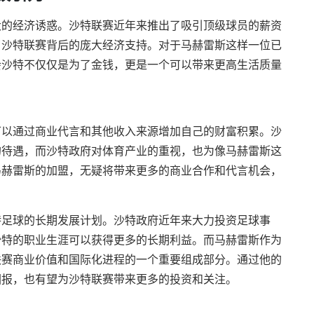
大的经济诱惑。沙特联赛近年来推出了吸引顶级球员的薪资
了沙特联赛背后的庞大经济支持。对于马赫雷斯这样一位已
会沙特不仅仅是为了金钱，更是一个可以带来更高生活质量
可以通过商业代言和其他收入来源增加自己的财富积累。沙
的待遇，而沙特政府对体育产业的重视，也为像马赫雷斯这
马赫雷斯的加盟，无疑将带来更多的商业合作和代言机会，
特足球的长期发展计划。沙特政府近年来大力投资足球事
沙特的职业生涯可以获得更多的长期利益。而马赫雷斯作为
联赛商业价值和国际化进程的一个重要组成部分。通过他的
回报，也有望为沙特联赛带来更多的投资和关注。