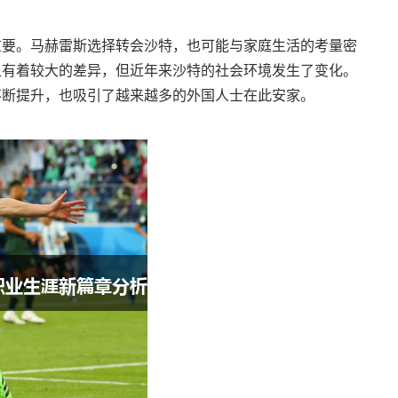
重要。马赫雷斯选择转会沙特，也可能与家庭生活的考量密
上有着较大的差异，但近年来沙特的社会环境发生了变化。
不断提升，也吸引了越来越多的外国人士在此安家。