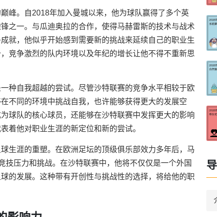
巅峰。自2018年加入曼城以来，他为球队赢得了多个英
边锋之一。与瓜迪奥拉的合作，使得马赫雷斯的技术与战术
多成就，他似乎开始感到需要新的挑战来延续自己的职业生
少，竞争激烈的队内环境以及年纪的增长让他不得不重新思
是一种自我超越的尝试。尽管沙特联赛的竞争水平相较于欧
够在不同的环境中挑战自我，也许能够获得更大的发展空
成为球队的核心球员，还能够在沙特联赛中发挥更大的影响
代表着他对职业生涯的新定位和新的尝试。
足球生涯的重塑。在欧洲足坛的顶级俱乐部效力多年后，马
导
的竞技压力和挑战。在沙特联赛中，他将不仅仅是一个外国
足球的发展。这种带有开创性与挑战性的选择，将给他的职