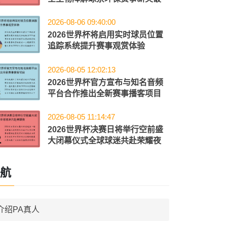
2026-08-06 09:40:00
2026世界杯将启用实时球员位置
追踪系统提升赛事观赏体验
2026-08-05 12:02:13
2026世界杯官方宣布与知名音频
平台合作推出全新赛事播客项目
2026-08-05 11:14:47
2026世界杯决赛日将举行空前盛
大闭幕仪式全球球迷共赴荣耀夜
航
介绍PA真人