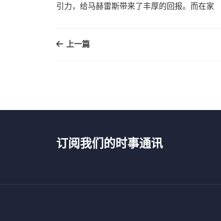
引力，给马赫雷斯带来了丰厚的回报。而在家
上一篇
订阅我们的时事通讯