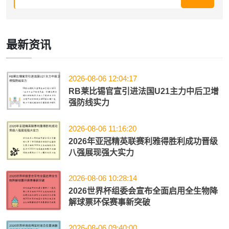
最新资讯
2026-08-06 12:04:17
RB莱比锡官宣引进法国U21主力中后卫增
强防线实力
2026-08-06 11:16:20
2026年亚冠精英联赛利雅得胜利成功晋级
八强展现强大实力
2026-08-06 10:28:14
2026世界杯组委会宣布全面启用全生物降
解球票环保赛事新突破
2026-08-06 09:40:00