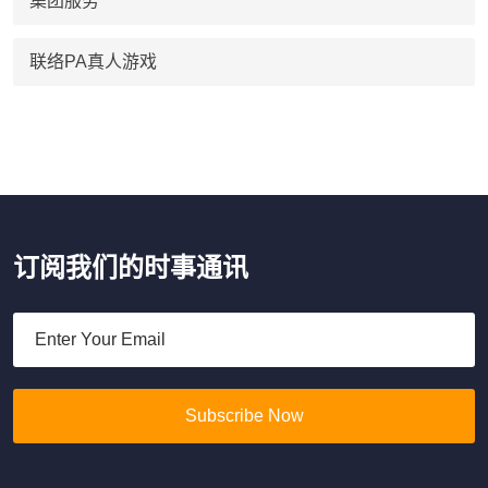
集团服务
联络PA真人游戏
订阅我们的时事通讯
Subscribe Now