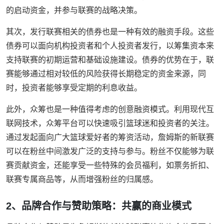
的启动资金，并参与联赛的战略决策。
其次，发行联赛相关的债券也是一种有效的融资手段。这些
债券可以面向机构投资者和个人投资者发行，以筹集资本来
支持联赛的初期运营和基础设施建设。债券的优势在于，联
赛能够通过相对较低的风险获得长期稳定的资金来源，同
时，投资者能够享受定期的利息收益。
此外，众筹也是一种值得考虑的创意融资模式。利用现代互
联网技术，众筹平台可以快速吸引篮球迷和投资者的关注。
通过发起面向广大篮球爱好者的筹资活动，詹姆斯的新联赛
可以在粉丝中间激发广泛的支持与参与。粉丝不仅能够为联
赛贡献资金，还能享受一些特殊的会员福利，如票务折扣、
联赛专属商品等，从而增强粉丝的归属感。
2、品牌合作与赞助策略：共赢的商业模式