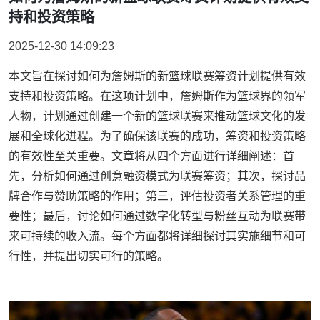
持和投资策略
2025-12-30 14:09:23
本文旨在探讨如何为詹姆斯的新篮球联赛筹资计划提供有效
支持和投资策略。在这项计划中，詹姆斯作为篮球界的领军
人物，计划通过创建一个新的篮球联赛来推动篮球文化的发
展和全球化进程。为了确保该联赛的成功，筹资和投资策略
的有效性至关重要。文章将从四个方面进行详细阐述：首
先，分析如何通过创意融资模式为联赛筹资；其次，探讨品
牌合作与赞助策略的作用；第三，评估投资者关系管理的重
要性；最后，讨论如何通过数字化转型与粉丝互动为联赛带
来可持续的收入流。每个方面都将详细探讨其实施细节和可
行性，并提出切实可行的策略。