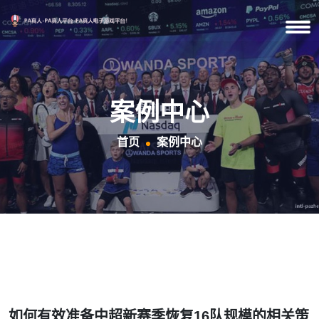
案例中心
首页
案例中心
如何有效准备中超新赛季恢复16队规模的相关策