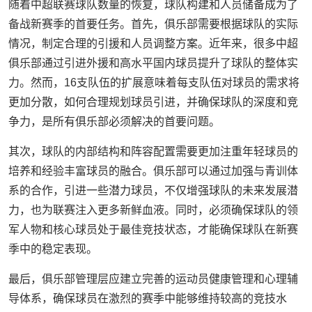
随着中超联赛球队数量的恢复，球队构建和人员储备成为了
备战新赛季的首要任务。首先，俱乐部需要根据球队的实际
情况，制定合理的引援和人员调整方案。近年来，很多中超
俱乐部通过引进外援和高水平国内球员提升了球队的整体实
力。然而，16支队伍的扩展意味着每支队伍对球员的需求将
更加分散，如何合理规划球员引进，并确保球队的深度和竞
争力，是所有俱乐部必须解决的首要问题。
其次，球队的内部结构和阵容配置需要更加注重年轻球员的
培养和经验丰富球员的融合。俱乐部可以通过加强与青训体
系的合作，引进一些潜力球员，不仅增强球队的未来发展潜
力，也为联赛注入更多新鲜血液。同时，必须确保球队的领
军人物和核心球员处于最佳竞技状态，才能确保球队在新赛
季中的稳定表现。
最后，俱乐部管理层应建立完善的运动员健康管理和心理辅
导体系，确保球员在激烈的赛季中能够维持较高的竞技水