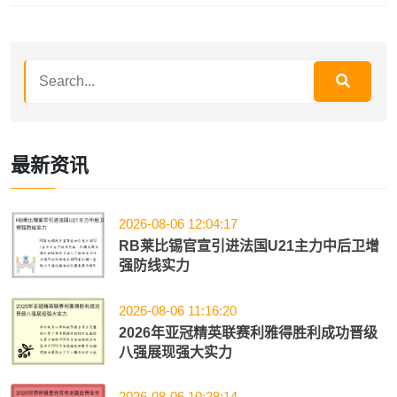
最新资讯
2026-08-06 12:04:17
RB莱比锡官宣引进法国U21主力中后卫增
强防线实力
2026-08-06 11:16:20
2026年亚冠精英联赛利雅得胜利成功晋级
八强展现强大实力
2026-08-06 10:28:14