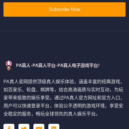
Subscribe Now
PA真人官网提供顶级真人娱乐体验，涵盖丰富的经典游戏，
如百家乐、轮盘、棋牌等，结合高清画质与实时互动，为玩
家带来极致的娱乐享受。通过PA真人官方网址和官方入口，
用户可以快速登录平台，体验公平透明的游戏环境，享受安
全稳定的服务，畅玩全球领先的真人娱乐平台。