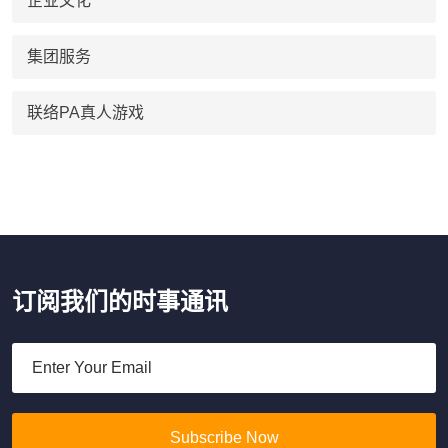
企业文化
集团服务
联络PA真人游戏
订阅我们的时事通讯
Subscribe Now