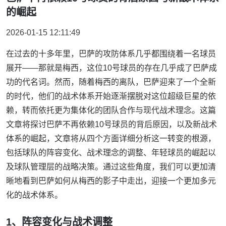
的崛起
2026-01-15 12:11:49
在过去的十多年里，巴萨的攻防体系几乎都围绕着一名球员
展开——那就是梅西，这位10号球员的存在几乎成了巴萨成
功的代名词。然而，随着梅西的离队，巴萨迎来了一个全新
的时代，他们的战术体系开始逐渐摆脱对这位超级巨星的依
赖，转而依托更为集体化的团队合作与现代战术理念。这篇
文章将探讨巴萨不再依赖10号球员的背后原因，以及新战术
体系的崛起，文章将从四个方面详细分析这一转变的根源，
包括球队的阵容变化、战术理念的调整、年轻球员的崛起以
及球队管理层的战略决策。通过这些角度，我们可以更加清
晰地看到巴萨如何从梅西的影子中走出，迎接一个更加多元
化的战术体系。
1、阵容变化与战术调整