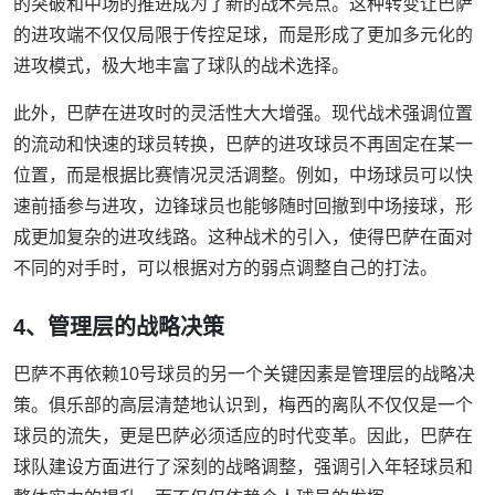
的突破和中场的推进成为了新的战术亮点。这种转变让巴萨
的进攻端不仅仅局限于传控足球，而是形成了更加多元化的
进攻模式，极大地丰富了球队的战术选择。
此外，巴萨在进攻时的灵活性大大增强。现代战术强调位置
的流动和快速的球员转换，巴萨的进攻球员不再固定在某一
位置，而是根据比赛情况灵活调整。例如，中场球员可以快
速前插参与进攻，边锋球员也能够随时回撤到中场接球，形
成更加复杂的进攻线路。这种战术的引入，使得巴萨在面对
不同的对手时，可以根据对方的弱点调整自己的打法。
4、管理层的战略决策
巴萨不再依赖10号球员的另一个关键因素是管理层的战略决
策。俱乐部的高层清楚地认识到，梅西的离队不仅仅是一个
球员的流失，更是巴萨必须适应的时代变革。因此，巴萨在
球队建设方面进行了深刻的战略调整，强调引入年轻球员和