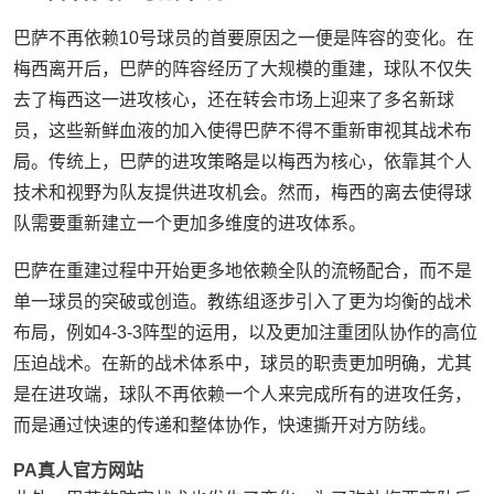
巴萨不再依赖10号球员的首要原因之一便是阵容的变化。在
梅西离开后，巴萨的阵容经历了大规模的重建，球队不仅失
去了梅西这一进攻核心，还在转会市场上迎来了多名新球
员，这些新鲜血液的加入使得巴萨不得不重新审视其战术布
局。传统上，巴萨的进攻策略是以梅西为核心，依靠其个人
技术和视野为队友提供进攻机会。然而，梅西的离去使得球
队需要重新建立一个更加多维度的进攻体系。
巴萨在重建过程中开始更多地依赖全队的流畅配合，而不是
单一球员的突破或创造。教练组逐步引入了更为均衡的战术
布局，例如4-3-3阵型的运用，以及更加注重团队协作的高位
压迫战术。在新的战术体系中，球员的职责更加明确，尤其
是在进攻端，球队不再依赖一个人来完成所有的进攻任务，
而是通过快速的传递和整体协作，快速撕开对方防线。
PA真人官方网站