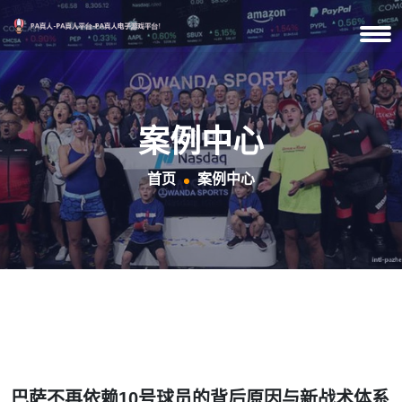
案例中心
首页
案例中心
巴萨不再依赖10号球员的背后原因与新战术体系