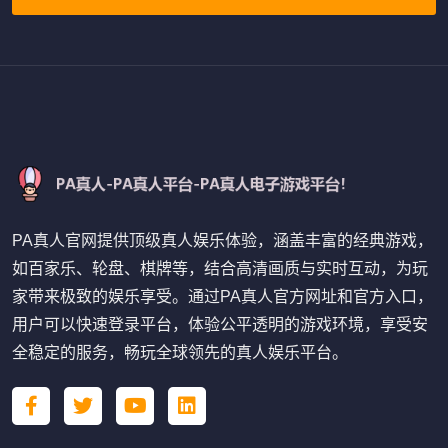
PA真人官网提供顶级真人娱乐体验，涵盖丰富的经典游戏，
如百家乐、轮盘、棋牌等，结合高清画质与实时互动，为玩
家带来极致的娱乐享受。通过PA真人官方网址和官方入口，
用户可以快速登录平台，体验公平透明的游戏环境，享受安
全稳定的服务，畅玩全球领先的真人娱乐平台。