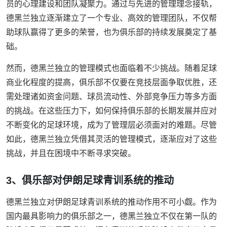
员的心理建设和团队凝聚力。通过与先进的管理理念接轨，
德黑兰独立逐渐建立了一个专业、高效的管理团队，不仅帮
助球队赢得了更多的荣誉，也为俱乐部的持续发展奠定了基
础。
然而，德黑兰独立的管理模式也面临着不少挑战。随着足球
商业化程度的提高，俱乐部不仅要在竞技层面争取优胜，还
需处理诸如资金问题、球员流动性、外部竞争压力等多方面
的挑战。在这些压力下，如何保持俱乐部的长期发展并应对
不断变化的足球环境，成为了管理层必须面对的难题。尽管
如此，德黑兰独立凭借其灵活的管理模式，逐渐应对了这些
挑战，并且在困境中不断寻求突破。
3、俱乐部对伊朗足球青训系统的推动
德黑兰独立对伊朗足球青训系统的推动作用不可小觑。作为
国内最具影响力的俱乐部之一，德黑兰独立不仅在第一队的