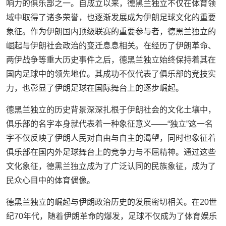
响力的俱乐部之一。自成立以来，德黑兰独立不仅在体育领
域中取得了诸多荣誉，也逐渐发展成为伊朗足球文化的重要
象征。作为伊朗国内顶级联赛的重要参与者，德黑兰独立的
崛起与伊朗社会政治的变迁息息相关。在经历了伊朗革命、
两伊战争等重大历史事件之后，德黑兰独立始终保持着其在
国内足球中的领先地位。其成功不仅代表了俱乐部的竞技实
力，也彰显了伊朗足球在国际舞台上的逐步崛起。
德黑兰独立的历史背景深深扎根于伊朗社会的文化土壤中，
俱乐部的名字本身就代表着一种象征意义——“独立”这一名
字不仅反映了伊朗人民对自由与自主的渴望，同时也象征着
俱乐部在国内外足球舞台上的竞争力与不屈精神。通过这些
文化象征，德黑兰独立成为了广泛认同的民族象征，成为了
民众心目中的体育偶像。
德黑兰独立的崛起与伊朗政治历史的发展密切相关。在20世
纪70年代，随着伊朗革命的爆发，足球不仅成为了体育娱乐