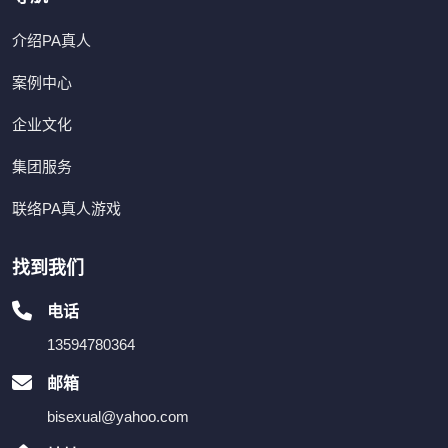
介绍PA真人
案例中心
企业文化
集团服务
联络PA真人游戏
找到我们
电话
13594780364
邮箱
bisexual@yahoo.com