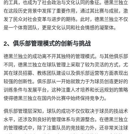
的工具，也成为了社会政治与文化认同的象征。德黑兰独立
在这段历史背景中发挥了重要作用，通过其比赛与成就，激
发了民众对社会变革与进步的期待。此时，德黑兰独立不仅
是一个体育团队，更是文化认同和社会情感的凝聚体。
2、俱乐部管理模式的创新与挑战
德黑兰独立的成功离不开其独特的管理模式。与其他俱乐部
不同，德黑兰独立在球队管理上采取了较为灵活的方式，尤
其在球员招募、教练团队建设以及俱乐部运营等方面表现出
较强的创新性。俱乐部从一开始就致力于为球员创造更好的
训练条件与发展平台，这种注重人才培养和长远规划的策略
使得德黑兰独立在国内外比赛中始终保持竞争力。
俱乐部管理层深知，球队的成功不仅仅取决于球员的技战术
水平，还涉及到良好的管理体系与资源整合。在德黑兰独立
的管理模式中，除了注重队员的竞技能力外，还非常关注球