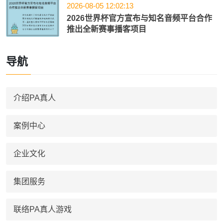
2026-08-05 12:02:13
2026世界杯官方宣布与知名音频平台合作
推出全新赛事播客项目
导航
介绍PA真人
案例中心
企业文化
集团服务
联络PA真人游戏