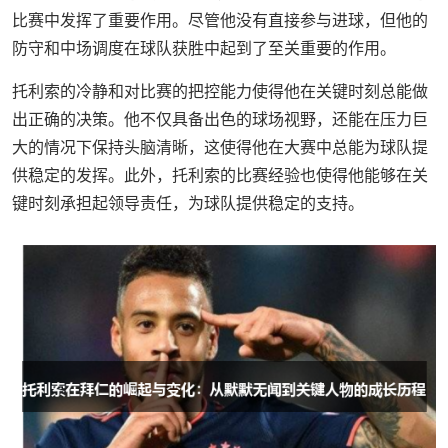
比赛中发挥了重要作用。尽管他没有直接参与进球，但他的
防守和中场调度在球队获胜中起到了至关重要的作用。
托利索的冷静和对比赛的把控能力使得他在关键时刻总能做
出正确的决策。他不仅具备出色的球场视野，还能在压力巨
大的情况下保持头脑清晰，这使得他在大赛中总能为球队提
供稳定的发挥。此外，托利索的比赛经验也使得他能够在关
键时刻承担起领导责任，为球队提供稳定的支持。