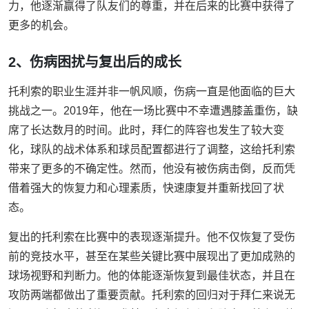
力，他逐渐赢得了队友们的尊重，并在后来的比赛中获得了
更多的机会。
2、伤病困扰与复出后的成长
托利索的职业生涯并非一帆风顺，伤病一直是他面临的巨大
挑战之一。2019年，他在一场比赛中不幸遭遇膝盖重伤，缺
席了长达数月的时间。此时，拜仁的阵容也发生了较大变
化，球队的战术体系和球员配置都进行了调整，这给托利索
带来了更多的不确定性。然而，他没有被伤病击倒，反而凭
借着强大的恢复力和心理素质，快速康复并重新找回了状
态。
复出的托利索在比赛中的表现逐渐提升。他不仅恢复了受伤
前的竞技水平，甚至在某些关键比赛中展现出了更加成熟的
球场视野和判断力。他的体能逐渐恢复到最佳状态，并且在
攻防两端都做出了重要贡献。托利索的回归对于拜仁来说无