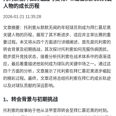
人物的成长历程
2026-01-21 11:35:28
文章摘要：托利索从默默无闻的年轻球员到成为拜仁慕尼黑
关键人物的历程，展现了其不断进步、适应并主宰比赛的重
要过程。本文将从四个方面进行详细阐述，首先是托利索的
转会背景及初期挑战，其次探讨托利索如何克服伤病困扰，
稳步提升竞技状态，接着分析托利索在战术体系中的逐渐适
应，最后着重描述他如何成为球队的关键中场之一。通过这
四个方面的分析，文章展示了托利索在拜仁慕尼黑逐步崛起
的精彩过程。最终，文章还将总结托利索在拜仁的成长轨迹
以及对球队贡献的深远影响。
1、转会背景与初期挑战
托利索的故事始于他从法甲里昂转会至拜仁慕尼黑的时刻。