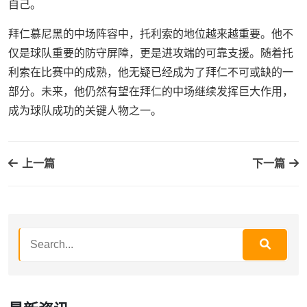
自己。
拜仁慕尼黑的中场阵容中，托利索的地位越来越重要。他不
仅是球队重要的防守屏障，更是进攻端的可靠支援。随着托
利索在比赛中的成熟，他无疑已经成为了拜仁不可或缺的一
部分。未来，他仍然有望在拜仁的中场继续发挥巨大作用，
成为球队成功的关键人物之一。
上一篇
下一篇