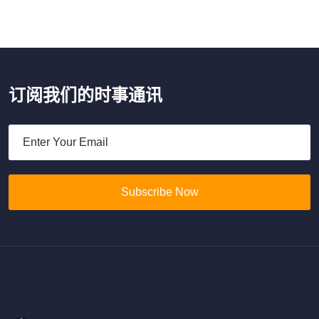
订阅我们的时事通讯
Subscribe Now