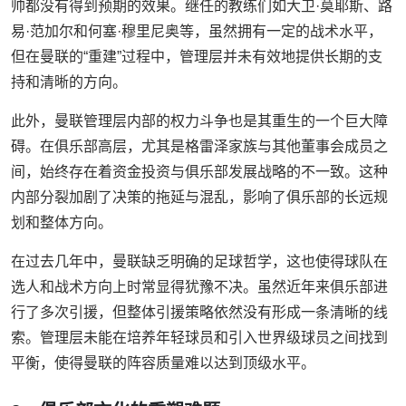
帅都没有得到预期的效果。继任的教练们如大卫·莫耶斯、路
易·范加尔和何塞·穆里尼奥等，虽然拥有一定的战术水平，
但在曼联的“重建”过程中，管理层并未有效地提供长期的支
持和清晰的方向。
此外，曼联管理层内部的权力斗争也是其重生的一个巨大障
碍。在俱乐部高层，尤其是格雷泽家族与其他董事会成员之
间，始终存在着资金投资与俱乐部发展战略的不一致。这种
内部分裂加剧了决策的拖延与混乱，影响了俱乐部的长远规
划和整体方向。
在过去几年中，曼联缺乏明确的足球哲学，这也使得球队在
选人和战术方向上时常显得犹豫不决。虽然近年来俱乐部进
行了多次引援，但整体引援策略依然没有形成一条清晰的线
索。管理层未能在培养年轻球员和引入世界级球员之间找到
平衡，使得曼联的阵容质量难以达到顶级水平。