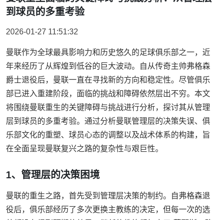
到球员的多重考验
2026-01-27 11:51:32
曼联作为全球最具影响力和历史悠久的足球俱乐部之一，近
年来经历了从辉煌到低谷的巨大波动。自从传奇主帅弗格森
爵士退役后，曼联一直在寻找新的方向和稳定性。尽管俱乐
部已进入重建阶段，面临的挑战和障碍依然层出不穷。本文
将围绕曼联重生的关键障碍与挑战进行分析，探讨其从管理
层到球员的多重考验。通过分析曼联管理层的决策失误、俱
乐部文化的重塑、球员心态的调整以及战术体系的构建，旨
在全面呈现曼联复兴之路的复杂性与艰巨性。
1、管理层的决策困境
曼联的重生之路，首先受到管理层决策的制约。自弗格森退
役后，俱乐部经历了多次更换主教练的决定，但每一次的选