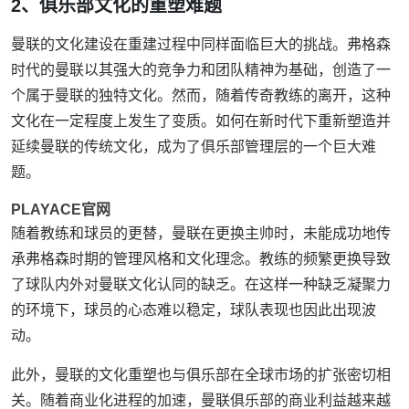
2、俱乐部文化的重塑难题
曼联的文化建设在重建过程中同样面临巨大的挑战。弗格森
时代的曼联以其强大的竞争力和团队精神为基础，创造了一
个属于曼联的独特文化。然而，随着传奇教练的离开，这种
文化在一定程度上发生了变质。如何在新时代下重新塑造并
延续曼联的传统文化，成为了俱乐部管理层的一个巨大难
题。
PLAYACE官网
随着教练和球员的更替，曼联在更换主帅时，未能成功地传
承弗格森时期的管理风格和文化理念。教练的频繁更换导致
了球队内外对曼联文化认同的缺乏。在这样一种缺乏凝聚力
的环境下，球员的心态难以稳定，球队表现也因此出现波
动。
此外，曼联的文化重塑也与俱乐部在全球市场的扩张密切相
关。随着商业化进程的加速，曼联俱乐部的商业利益越来越