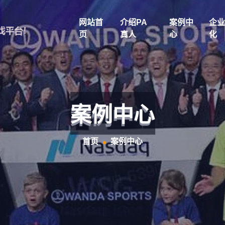
网站首
介绍PA
案例中
企业
页
真人
心
化
案例中心
首页
案例中心