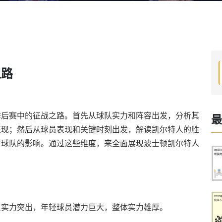
之路
季后赛中的征战之路。首先从球队实力和阵容出发，分析其
最
表现；然后从球员表现和关键时刻出发，解读凯尔特人的胜
对球队的影响。通过这些维度，来全面展现波士顿凯尔特人
员实力突出，年轻球员潜力巨大，整体实力雄厚。