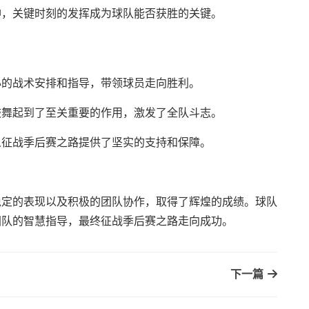
神，关键时刻的发挥成为球队能否获胜的关键。
心的战术安排和指导，带领球员走向胜利。
鼓舞起到了至关重要的作用，激发了全队斗志。
人征战季后赛之路提供了坚实的支持和保障。
稳定的表现以及积极的团队协作，取得了辉煌的成绩。球队
团队的智慧指导，最终征战季后赛之路走向成功。
下一篇