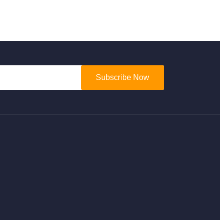
Subscribe Now