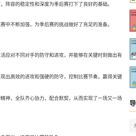
效，阵容的稳定性和深度为季后赛打下了良好的基础。
比赛中不断加强，为季后赛的挑战做好了充足的准备。
灵活应对不同对手的防守和进攻，并能够在关键时刻做出有
展现出高效的进攻和强硬的防守，控制比赛节奏，赢得关键
的精神，全队齐心协力，配合默契，从而实现了一场又一场
导