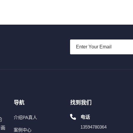
导航
找到我们
电话
介绍PA真人
的
13594780364
清画
案例中心