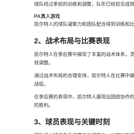
球队经过季前的训练和调整，队形已经初见成
PA真人游戏
凯尔特人的球队凝聚力和团队配合得到训练和
2、战术布局与比赛表现
凯尔特人在季后赛中展现了丰富的战术体系，
效调整。
通过战术布局的合理安排，凯尔特人在比赛中
战役。
在季后赛的表现中，凯尔特人展现出团结协作
的胜利。
3、球员表现与关键时刻