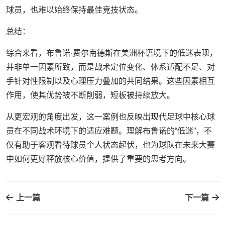
球员，也难以始终保持最佳竞技状态。
总结：
综合来看，布鲁诺·费尔南德斯在美洲杯语境下的低迷表现，
并非单一因素所致，而是战术定位变化、体系适配不足、对
手针对性限制以及心理压力叠加的共同结果。这些因素相互
作用，使其优势被不断削弱，短板被持续放大。
从更宏观的角度出发，这一案例也反映出现代足球中核心球
员在不同战术环境下的适应难题。理解布鲁诺的“低迷”，不
仅有助于客观看待球员个人状态起伏，也为球队在未来大赛
中如何更好释放核心价值，提供了重要的思考方向。
上一篇
下一篇