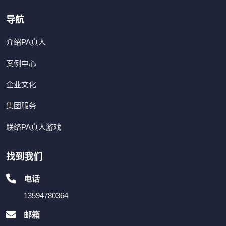
导航
介绍PA真人
案例中心
企业文化
集团服务
联络PA真人游戏
找到我们
电话
13594780364
邮箱