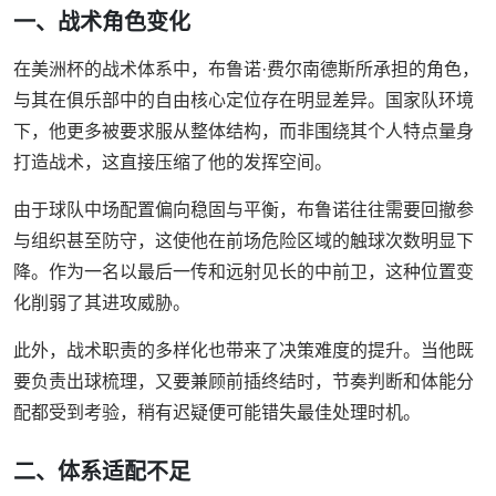
一、战术角色变化
在美洲杯的战术体系中，布鲁诺·费尔南德斯所承担的角色，
与其在俱乐部中的自由核心定位存在明显差异。国家队环境
下，他更多被要求服从整体结构，而非围绕其个人特点量身
打造战术，这直接压缩了他的发挥空间。
由于球队中场配置偏向稳固与平衡，布鲁诺往往需要回撤参
与组织甚至防守，这使他在前场危险区域的触球次数明显下
降。作为一名以最后一传和远射见长的中前卫，这种位置变
化削弱了其进攻威胁。
此外，战术职责的多样化也带来了决策难度的提升。当他既
要负责出球梳理，又要兼顾前插终结时，节奏判断和体能分
配都受到考验，稍有迟疑便可能错失最佳处理时机。
二、体系适配不足