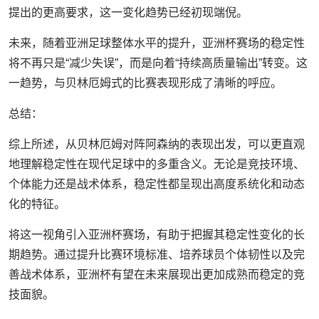
提出的更高要求，这一变化趋势已经初现端倪。
未来，随着亚洲足球整体水平的提升，亚洲杯赛场的稳定性
将不再只是“减少失误”，而是向着“持续高质量输出”转变。这
一趋势，与贝林厄姆式的比赛表现形成了清晰的呼应。
总结：
综上所述，从贝林厄姆对阵阿森纳的表现出发，可以更直观
地理解稳定性在现代足球中的多重含义。无论是竞技环境、
个体能力还是战术体系，稳定性都呈现出高度系统化和动态
化的特征。
将这一视角引入亚洲杯赛场，有助于把握其稳定性变化的长
期趋势。通过提升比赛环境标准、培养球员个体韧性以及完
善战术体系，亚洲杯有望在未来展现出更加成熟而稳定的竞
技面貌。