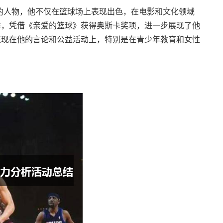
的人物，他不仅在篮球场上表现出色，在电影和文化领域
作，凭借《亲爱的篮球》获得奥斯卡奖项，进一步展现了他
表现在他的言论和公益活动上，特别是在青少年教育和女性