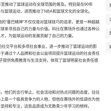
甚至推动了篮球运动在全球范围的普及。特别是在90年
与篮球运动，进而推动了NBA和篮球文化的全球化。
他的“曼巴精神”不仅仅是对篮球技巧的追求，更是一种超越
篮球来寻找自己的力量与价值。科比在赛场外也通过各种公
人才，为篮球运动的发展贡献了自己的力量。
的社交平台和多项社会事业，进一步推动了篮球运动的影
力于通过个人品牌和社会公益项目提升篮球运动的社会责任
孩子提供免费教育与生活支持，体现了篮球明星社会责任感
畴。他们的言行举止、社会活动和对热点问题的态度，往往
场上是一个极具竞争力的人物，但他在赛场外的低调也为他
、坚持和专注，这些品质成为无数青少年学习的榜样。