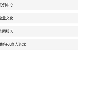
案例中心
企业文化
集团服务
联络PA真人游戏