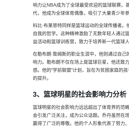
响力让NBA成为了全球最受欢迎的篮球联赛，
代，他成为全球体育偶像，吸引了大量青少年参
科比·布莱恩特同样是篮球运动的全球传播者。
自我的哲学。这种精神激励了无数年轻人通过
益活动和篮球训练营，致力于培养新一代篮球
在勒布朗·詹姆斯的职业生涯中，他则通过自己
响力。勒布朗不仅在场上是篮球巨星，他还致
感。他的“学前联盟”计划，旨在为贫困家庭的
的提升。
3、篮球明星的社会影响力分析
篮球明星的社会影响力远远超出了体育界的范
会引发广泛关注，成为公众话题。乔丹虽然在
赢得了广泛的尊敬。他的个人形象代表了努力